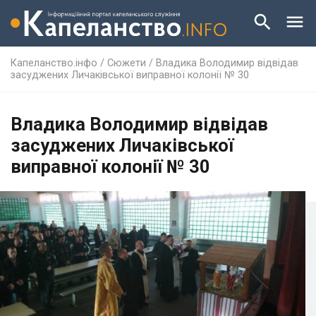
Капеланство.інфо
/
Сюжети
/
Владика Володимир відвідав
засуджених Личаківської виправної колонії № 30
Владика Володимир відвідав
засуджених Личаківської
виправної колонії № 30