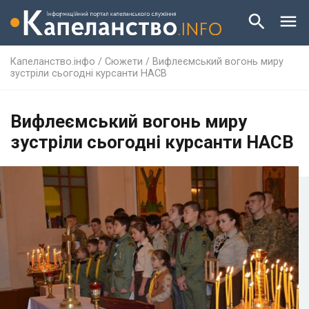
Капеланство.інфо
/
Сюжети
/
Вифлеємський вогонь миру
зустріли сьогодні курсанти НАСВ
Вифлеємський вогонь миру
зустріли сьогодні курсанти НАСВ