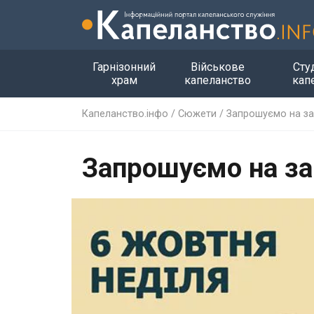
Гарнізонний
Військове
Сту
храм
капеланство
кап
Капеланство.інфо
/
Сюжети
/
Запрошуємо на за
Запрошуємо на за