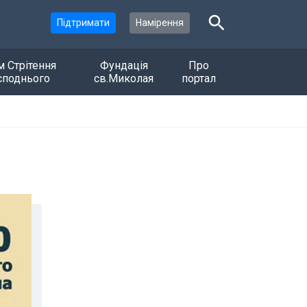
Підтримати
Намірення
м Стрітення
Фундація
Про
споднього
св.Миколая
портал