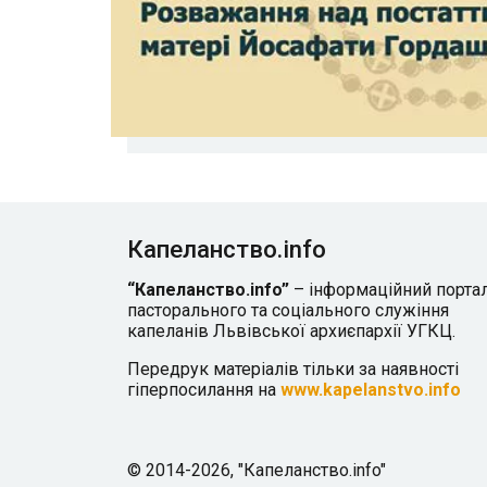
Капеланство.info
“Капеланство.info”
– інформаційний порта
пасторального та соціального служіння
капеланів Львівської архиєпархії УГКЦ.
Передрук матеріалів тільки за наявності
гіперпосилання на
www.kapelanstvo.info
© 2014-2026, "Капеланство.info"