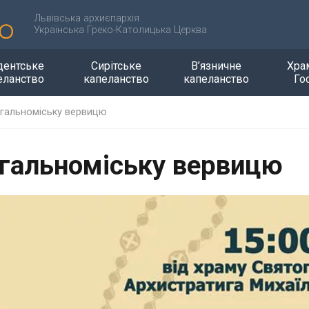
Львівська архиєпархія
Українська Греко-Католицька Церква
дентське
Сирітське
В’язничне
Хра
еланство
капеланство
капеланство
Го
гальноміську вервицю
гальноміську вервицю