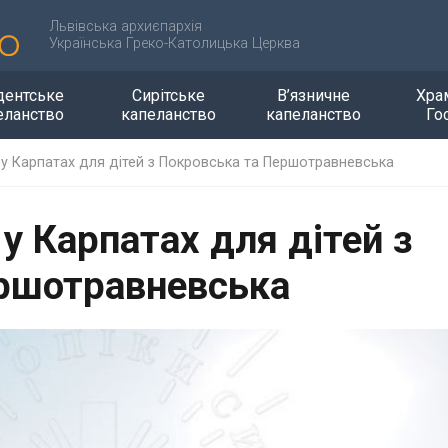
Львівська архиєпархія
Українська Греко-Католицька Церква
дентське
Сирітське
В’язничне
Хра
еланство
капеланство
капеланство
Го
 у Карпатах для дітей з Покровська та Першотравневська
у Карпатах для дітей з
ершотравневська