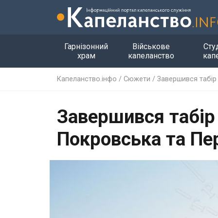
Гарнізонний
Військове
Сту
храм
капеланство
кап
Капеланство.інфо
/
Сюжети
/
Завершився табір
Завершився табір 
Покровська та П