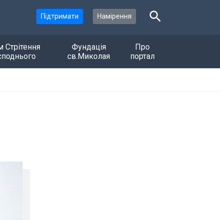
Підтримати
Намірення
м Стрітення
Фундація
Про
споднього
св.Миколая
портал