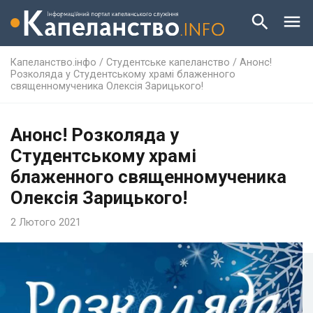
Капеланство.інфо
/
Студентське капеланство
/
Анонс!
Розколяда у Студентському храмі блаженного
священномученика Олексія Зарицького!
Анонс! Розколяда у
Студентському храмі
блаженного священномученика
Олексія Зарицького!
2 Лютого 2021