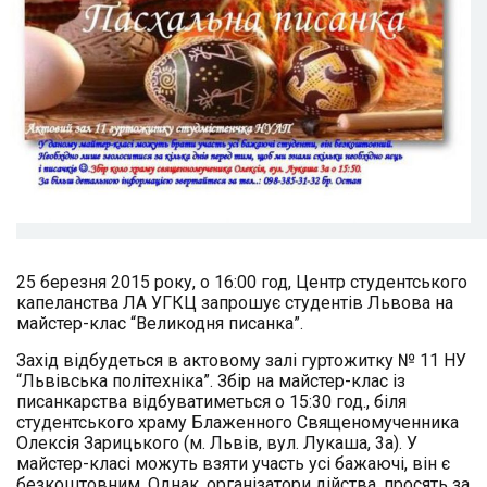
25 березня 2015 року, о 16:00 год, Центр студентського
капеланства ЛА УГКЦ запрошує студентів Львова на
майстер-клас “Великодня писанка”.
Захід відбудеться в актовому залі гуртожитку № 11 НУ
“Львівська політехніка”. Збір на майстер-клас із
писанкарства відбуватиметься о 15:30 год., біля
студентського храму Блаженного Священомученника
Олексія Зарицького (м. Львів, вул. Лукаша, 3а). У
майстер-класі можуть взяти участь усі бажаючі, він є
безкоштовним. Однак, організатори дійства, просять за