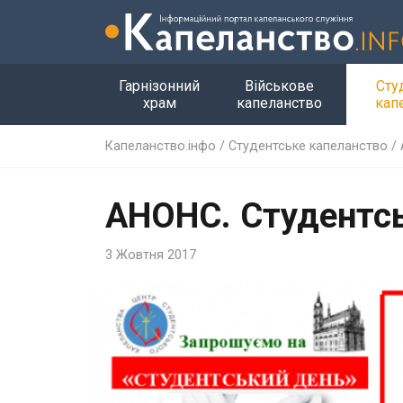
Гарнізонний
Військове
Сту
храм
капеланство
кап
Капеланство.інфо
/
Студентське капеланство
/
АНОНС. Студентс
3 Жовтня 2017