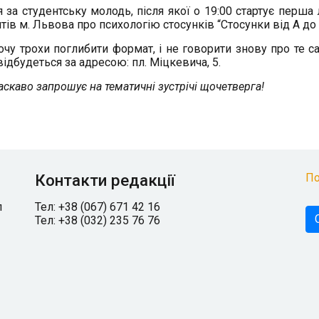
 за студентську молодь, після якої о 19:00 стартує перша 
ів м. Львова про психологію стосунків “Стосунки від А до Я
хочу трохи поглибити формат, і не говорити знову про те с
ідбудеться за адресою: пл. Міцкевича, 5.
скаво запрошує на тематичні зустрічі щочетверга!
Контакти редакції
По
л
Тел: +38 (067) 671 42 16
Тел: +38 (032) 235 76 76