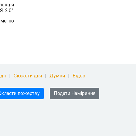
лекція
. 2.0”
аме по
дії
Сюжети дня
Думки
Відео
Скласти пожертву
Подати Намірення