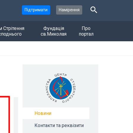
Підтримати
Намірення
м Стрітення
Фундація
Про
споднього
св.Миколая
портал
Новини
Контакти та реквізити