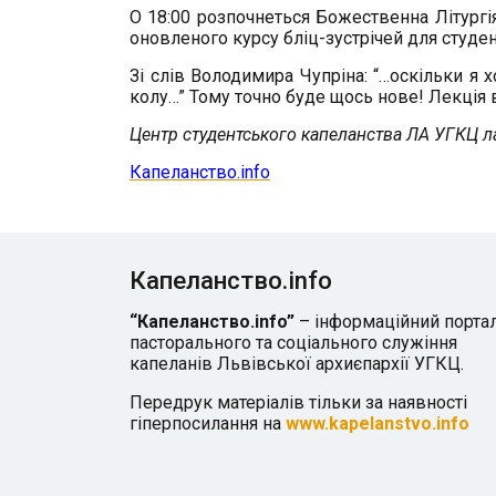
О 18:00 розпочнеться Божественна Літургія
оновленого курсу бліц-зустрічей для студент
Зі слів Володимира Чупріна: “…оскільки я 
колу…” Тому точно буде щось нове! Лекція в
Центр студентського капеланства ЛА УГКЦ ла
Капеланство.info
Капеланство.info
“Капеланство.info”
– інформаційний порта
пасторального та соціального служіння
капеланів Львівської архиєпархії УГКЦ.
Передрук матеріалів тільки за наявності
гіперпосилання на
www.kapelanstvo.info