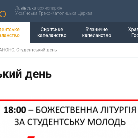
Львівська архиєпархія
Українська Греко-Католицька Церква
дентське
Сирітське
В’язничне
Хра
еланство
капеланство
капеланство
Го
АНОНС. Студентський день
ький день