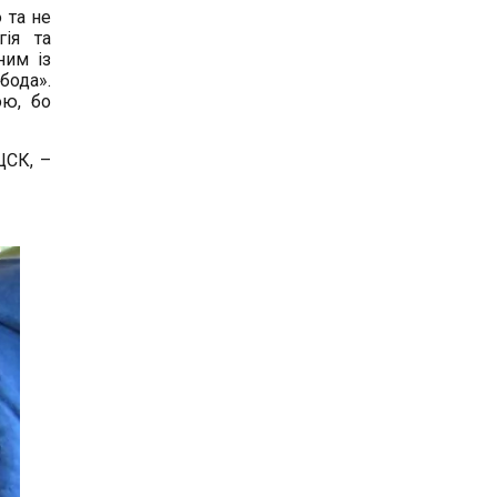
 та не
ія та
ним із
бода».
ою, бо
ЦСК, –