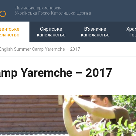
Львівська архиєпархія
Українська Греко-Католицька Церква
дентське
Сирітське
В’язничне
Хра
еланство
капеланство
капеланство
Го
English Summer Camp Yaremche – 2017
amp Yaremche – 2017