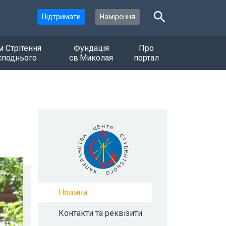
Підтримати
Намірення
м Стрітення
Фундація
Про
споднього
св.Миколая
портал
Новини
Контакти та реквізити