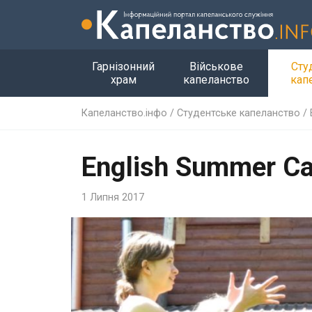
Гарнізонний
Військове
Сту
храм
капеланство
кап
Капеланство.інфо
/
Студентське капеланство
/
English Summer C
1 Липня 2017