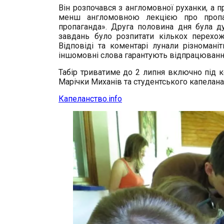
Він розпочався з англомовної руханки, а
менш англомовною лекцією про пропаг
пропаганда». Друга половина дня була д
завдань було розпитати кількох перехож
Відповіді та коментарі лунали різноманіт
іншомовні слова гарантують відпрацювання
Табір триватиме до 2 липня включно під 
Марічки Миханів та студентського капелана
Капеланство.info