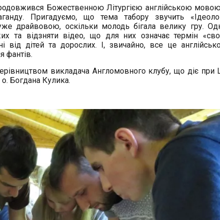
 продовжився Божественною Літургією англійською мовою
анду. Пригадуємо, що тема табору звучить «Ідеолог
уже драйвовою, оскільки молодь бігала велику гру. Од
их та відзняти відео, що для них означає термін «сво
ні від дітей та дорослих. І, звичайно, все це англійськ
 фантів.
керівництвом викладача Англомовного клубу, що діє при 
 о. Богдана Кулика.