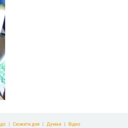
дії
Сюжети дня
Думки
Відео