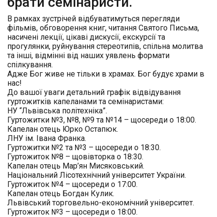
брати семінаристи.
В рамках зустрічей відбуватимуться перегляди
фільмів, обговорення книг, читання Святого Письма,
насичені лекції, цікаві дискусії, екскурсії та
прогулянки, руйнування стереотипів, спільна молитва
та інші, відмінні від наших уявлень формати
спілкування.
Адже Бог живе не тільки в храмах. Бог будує храми в
нас!
До вашої уваги детальний графік відвідування
гуртожитків капеланами та семінаристами:
НУ “Львівська політехніка”.
Гуртожитки №3, №8, №9 та №14 – щосереди о 18:00.
Капелан отець
Юрко Остапюк
.
ЛНУ ім. Івана Франка.
Гуртожитки №2 та №3 – щосереди о 18:30.
Гуртожиток №8 – щовівторка о 18:30.
Капелан отець
Мар’ян Мисяковський
.
Національний Лісотехнічний університет України.
Гуртожиток №4 – щосереди о 17:00.
Капелан отець
Богдан Кулик
.
Львівський торговельно-економічний університет.
Гуртожиток №3 – щосереди о 18:00.