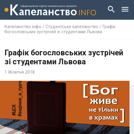
Капеланство.інфо
/
Студентське капеланство
/
Графік
богословських зустрічей зі студентами Львова
Графік богословських зустрічей
зі студентами Львова
1 Жовтня 2018