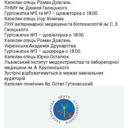
Капелан отець Роман Довгань.
ЛНМУ ім. Данила Галицького.
Гуртожитки №5 та №7 – щовівторка о 18:00.
Капелан отець
Ігор Хомічак
.
ЛНУ ветеринарної медицини та біотехнологій ім. С. З.
Гжицького.
Гуртожиток №3 – щовівторка о 18:00.
Капелан отець Роман Довгань.
Українська Академія Друкарства.
Гуртожиток №3 – щосереди о 18:00.
Капелан отець
Юрко Остапюк
.
Львівський інститут медсестринства та лабораторної
медицини ім. А. Крупинського
Зустрічі відбуватимуться в межах навчальних
аудиторій
Капелан-помічник бр.
Остап Гутковський
.