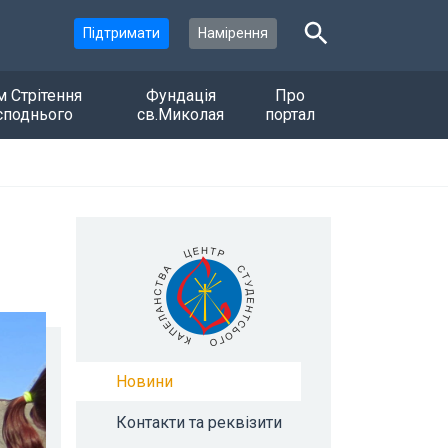
Підтримати
Намірення
м Стрітення
Фундація
Про
споднього
св.Миколая
портал
Новини
Контакти та реквізити