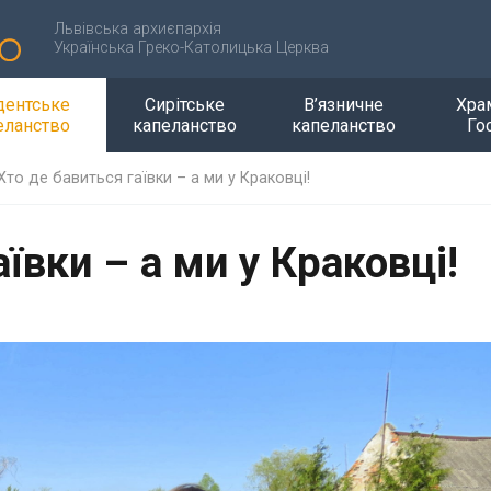
Львівська архиєпархія
Українська Греко-Католицька Церква
дентське
Сирітське
В’язничне
Хра
еланство
капеланство
капеланство
Го
Хто де бавиться гаївки – а ми у Краковці!
ївки – а ми у Краковці!