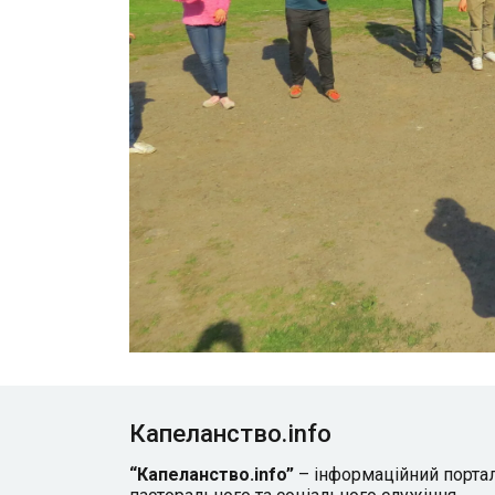
Капеланство.info
“Капеланство.info”
– інформаційний порта