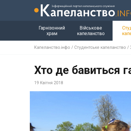
Гарнізонний
Військове
Сту
храм
капеланство
кап
Капеланство.інфо
/
Студентське капеланство
/
Хто де бавиться га
19 Квітня 2018