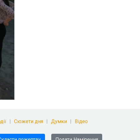
дії
Сюжети дня
Думки
Відео
Скласти пожертву
Подати Намірення