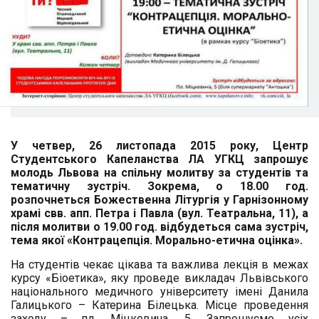
У четвер, 26 листопада 2015 року, Центр
Студентського Капеланства ЛА УГКЦ запрошує
молодь Львова на спільну молитву за студентів та
тематичну зустріч. Зокрема, о 18.00 год.
розпочнеться Божественна Літургія у Гарнізонному
храмі свв. апп. Петра і Павла (вул. Театральна, 11), а
після молитви о 19.00 год. відбудеться сама зустріч,
тема якої «Контрацепція. Морально-етична оцінка».
На студентів чекає цікава та важлива лекція в межах
курсу «Біоетика», яку проведе викладач Львівського
національного медичного університету імені Данила
Галицького – Катерина Білецька. Місце проведення
заходу – пл. Міцкевича, 5. Запрошуємо усіх