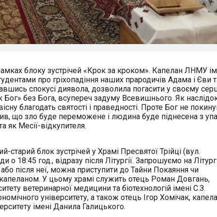
рамках блоку зустрічей «Крок за кроком». Капелан ЛНМУ ім.
тудентами про гріхопадіння наших прародичів Адама і Єви т
давшись спокусі диявола, дозволила погасити у своєму серц
як Бог» без Бога, всупереч задуму Всевишнього. Як наслідок
вісну благодать святості і праведності. Проте Бог не покин
нив, що зло буде переможене і людина буде піднесена з упа
а як Месії-відкупителя.
-старий блок зустрічей у Храмі Пресвятої Трійці (вул.
и о 18:45 год., відразу після Літургії. Запрошуємо на Літург
або після неї, можна приступити до Тайни Покаяння чи
 капеланом. У цьому храмі служить отець Роман Довгань,
тету ветеринарної медицини та біотехнологій імені С.З.
омічного університету, а також отець Ігор Хомічак, капел
ерситету імені Данила Галицького.