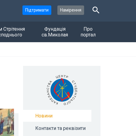
Підтримати
Намірення
м Стрітення
Фундація
Про
споднього
св.Миколая
портал
Новини
Контакти та реквізити