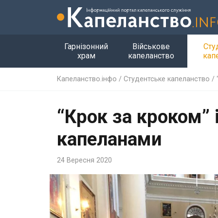
Гарнізонний
Військове
Сту
храм
капеланство
кап
Капеланство.інфо
/
Студентське капеланство
/
“Крок за кроком”
капеланами
24 Вересня 2020