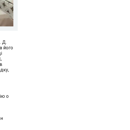
 Д.
а його
і
,
ув
дку,
ію о
ан