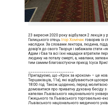
23 вересня 2020 року відбулася 2 лекція у 
Галицького отець
Ігор Хомічак
говорив із с
наслідки. За словами лектора, людина, під
довір’я до свого Творця і забажала стати «
Адам і Єва та всі їхні нащадки втратили пер
людину на поталу смерті, а, навпаки, запев
тим самим благовістуючи прихід Ісуса Христ
_____________________
Пригадуємо, що «Крок за кроком» – це новий
Тершаківців, 11а), які відбуваються щосеред
18:00 год. Також щоденно, перед молитвою 
домовитися про приватну духовну бесіду з
капелан Львівського національного універси
Гжицького та Львівського торговельно-екон
Львівського національного медичного унів