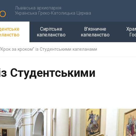
Львівська архиєпархія
Українська Греко-Католицька Церква
дентське
Сирітське
В’язничне
Хра
еланство
капеланство
капеланство
Го
“Крок за кроком” із Студентськими капеланами
 із Студентськими