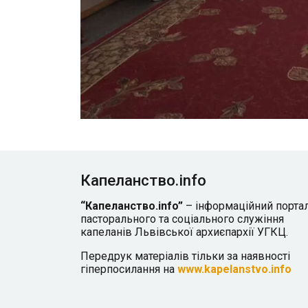
Капеланство.info
“Капеланство.info”
– інформаційний порта
пасторального та соціального служіння
капеланів Львівської архиєпархії УГКЦ.
Передрук матеріалів тільки за наявності
гіперпосилання на
www.kapelanstvo.info