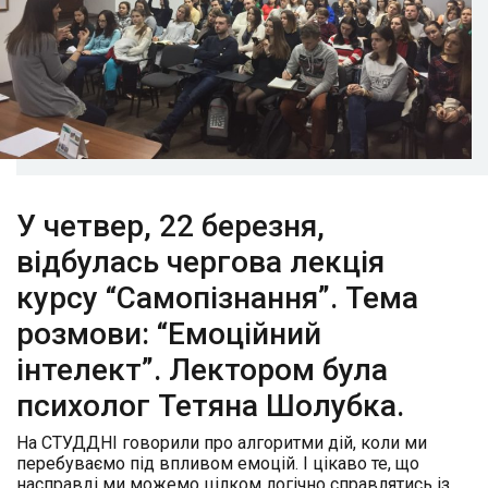
У четвер, 22 березня,
відбулась чергова лекція
курсу “Самопізнання”. Тема
розмови: “Емоційний
інтелект”. Лектором була
психолог Тетяна Шолубка.
На СТУДДНІ говорили про алгоритми дій, коли ми
перебуваємо під впливом емоцій. І цікаво те, що
насправді ми можемо цілком логічно справлятись із