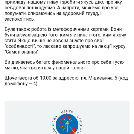
прикладу, нашому гніву і зробити якусь дію, про яку
невдовзі пошкодуємо. А напроти, можемо про усе
подумати, спираючись на здоровий глузд, і
заспокоїтись.
Була також робота із метафоричними картами. Вони
були візуалізацією того, ким я є нині, і того, ким я хочу
стати. Якщо ви ще не зовсім знаєте про свої
“особливості”, то ласкаво запрошуємо на лекції курсу
“Самопізнання”.
Ви дізнаєтесь багато феноменального про себе і усю
магію, яка творяться у нашій голові.
Щочетверга об 19.00 за адресою: пл. Міцкевича, 5 (код
домофону – 4)