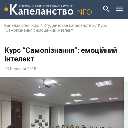
Капеланство.інфо
/
Студентське капеланство
/
Курс
“Самопізнання”: емоційний інтелект
Курс “Самопізнання”: емоційний
інтелект
23 Березня 2018