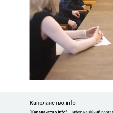
Капеланство.info
“Капеланство.info”
– інформаційний порта