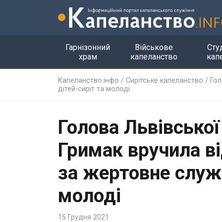
Гарнізонний
Військове
Сту
храм
капеланство
кап
Капеланство.інфо
/
Сирітське капеланство
/
Гол
дітей-сиріт та молоді
Голова Львівської
Гримак вручила в
за жертовне служі
молоді
15 Грудня 2021