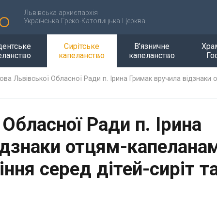
Львівська архиєпархія
Українська Греко-Католицька Церква
дентське
Сирітське
В’язничне
Хра
еланство
капеланство
капеланство
Го
ова Львівської Обласної Ради п. Ірина Гримак вручила відзнаки
 Обласної Ради п. Ірина
ідзнаки отцям-капелана
ння серед дітей-сиріт т