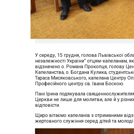
У середу, 15 грудня, голова Львівської обла
незалежності України” отцям-капеланам, як
відзначено о. Романа Прокопця, голову Цен
Капеланства, о. Богдана Кулика, студентськ
Тараса Мисяковського, капелана Центру Опік
Професійного центру св. Івана Боскою.
Пані Ірина подякувала священнослужителям
Церкви не лише для молитви, але й у різни
відповісти.
Щиро вітаємо капеланів з отриманими відз
жертовного служіння серед дітей та молоді