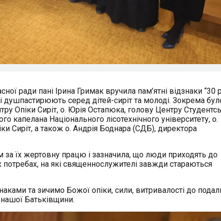
сної ради пані Ірина Гримак вручила пам’ятні відзнаки “30 
і душпастирюють серед дітей-сиріт та молоді. Зокрема бул
тру Опіки Сиріт, о. Юрія Остапюка, голову Центру Студентс
ого капелана Національного лісотехнічного університету, о.
и Сиріт, а також о. Андрія Боднара (СДБ), директора
 за їх жертовну працю і зазначила, що люди приходять до
х потребах, на які священнослужителі завжди стараються
наками та зичимо Божої опіки, сили, витривалості до пода
 нашої Батьківщини.