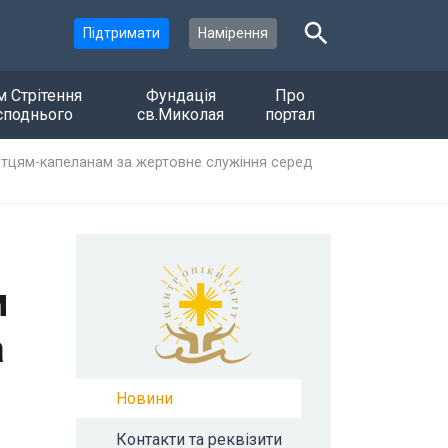
Підтримати
Намірення
м Стрітення
Фундація
Про
споднього
св.Миколая
портал
 отцям-капеланам за жертовне служіння серед
м
а
Новини
Контакти та реквізити