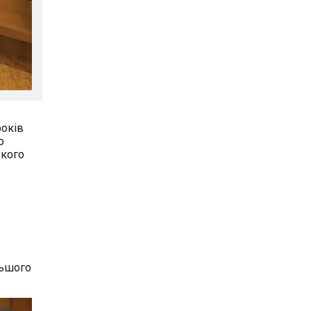
років
о
ького
льшого