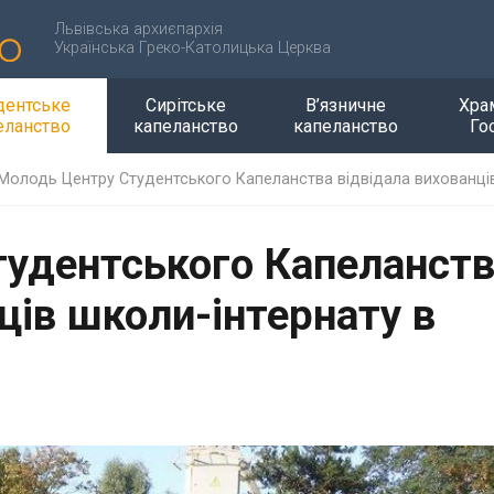
Львівська архиєпархія
Українська Греко-Католицька Церква
дентське
Сирітське
В’язничне
Хра
еланство
капеланство
капеланство
Го
Молодь Центру Студентського Капеланства відвідала вихованців
удентського Капеланст
ців школи-інтернату в