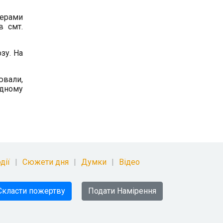
терами
в смт.
зу. На
ювали,
одному
дії
Сюжети дня
Думки
Відео
Скласти пожертву
Подати Намірення