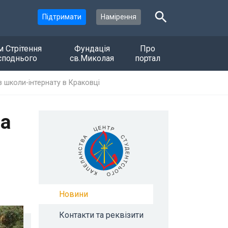
Підтримати
Намірення
м Стрітення
Фундація
Про
споднього
св.Миколая
портал
 школи-інтернату в Краковці
ва
Новини
Контакти та реквізити