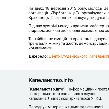
На днях, 18 вересня 2015 року, молодь Ц
організації «Турбота в дії» організували
Краковець. Після літніх канікул діти дуже т
Під час зустрічі молодь провела майстер-к
старшокласників же чекала розмова про хо
Та найбільше емоцій та вражень подарував 
тренували міміку та жести, демонстрували 
компліменти.
Джерело:
Центр Студентського Капеланст
Капеланство.info
“Капеланство.info”
– інформаційний порта
пасторального та соціального служіння
капеланів Львівської архиєпархії УГКЦ.
Передрук матеріалів тільки за наявності