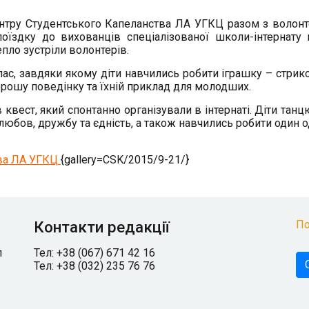
ентру Студентського Капеланства ЛА УГКЦ разом з волон
 поїздку до вихованців спеціалізованої школи-інтернату 
епло зустріли волонтерів.
лас, завдяки якому діти навчились робити іграшку – стрико
рошу поведінку та їхній приклад для молодших.
квест, який спонтанно організували в інтернаті. Діти танц
любов, дружбу та єдність, а також навчились робити один 
ва ЛА УГКЦ
{gallery=CSK/2015/9-21/}
Контакти редакції
По
л
Тел: +38 (067) 671 42 16
Тел: +38 (032) 235 76 76