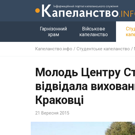
Гарнізонний
Військове
Сту
храм
капеланство
кап
Капеланство.інфо
/
Студентське капеланство
/
Молодь Центру Ст
відвідала вихован
Краковці
21 Вересня 2015