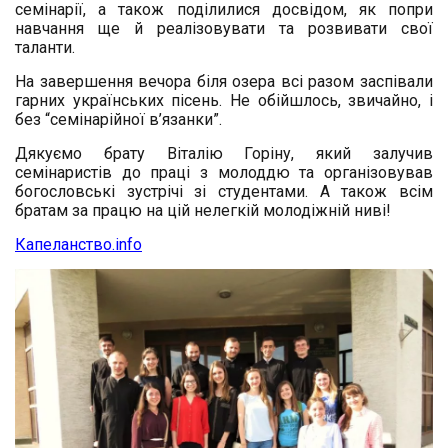
семінарії, а також поділилися досвідом, як попри
навчання ще й реалізовувати та розвивати свої
таланти.
На завершення вечора біля озера всі разом заспівали
гарних українських пісень. Не обійшлось, звичайно, і
без “семінарійної в’язанки”.
Дякуємо брату Віталію Горіну, який залучив
семінаристів до праці з молоддю та організовував
богословські зустрічі зі студентами. А також всім
братам за працю на цій нелегкій молодіжній ниві!
Капеланство.info