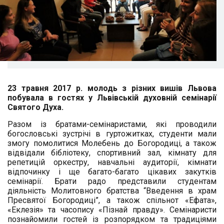
23 травня 2017 р. молодь з різних вишів Львова
побувала в гостях у Львівській духовній семінарії
Святого Духа.
Разом із братами-семінаристами, які проводили
богословські зустрічі в гуртожитках, студенти мали
змогу помолитися Молебень до Богородиці, а також
відвідали бібліотеку, спортивний зал, кімнату для
репетицій оркестру, навчальні аудиторії, кімнати
відпочинку і ще багато-багато цікавих закутків
семінарії. Брати радо представили студентам
діяльність Молитовного братства “Введення в храм
Пресвятої Богородиці”, а також спільнот «Ефата»,
«Еклезія» та часопису «Пізнай правду». Семінаристи
познайомили гостей із розпорядком та традиціями