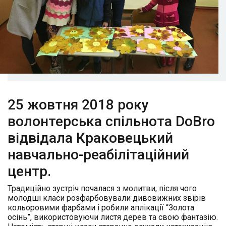
25 жовтня 2018 року
волонтерська спільнота DoBro
відвідала Краковецький
навчально-реабілітаційний
центр.
Традиційно зустріч почалася з молитви, після чого
молодші класи розфарбовували дивовижних звірів
кольоровими фарбами і робили аплікації “Золота
осінь”, використовуючи листя дерев та свою фантазію.