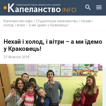
Капеланство.інфо
/
Студентське капеланство
/
Нехай і
холод, і вітри – а ми їдемо у Краковець!
Нехай і холод, і вітри – а ми їдемо
у Краковець!
27 Жовтня 2018