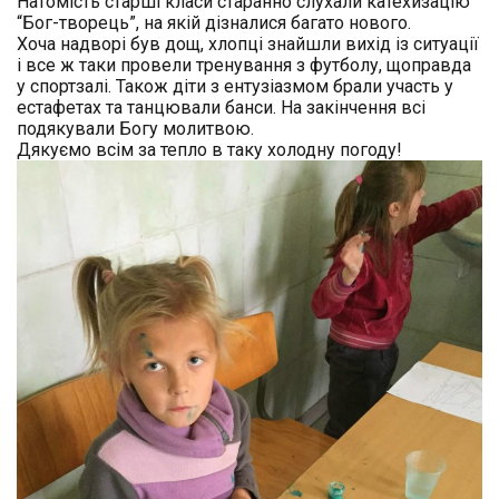
Натомість старші класи старанно слухали катехизацію
“Бог-творець”, на якій дізналися багато нового.
Хоча надворі був дощ, хлопці знайшли вихід із ситуації
і все ж таки провели тренування з футболу, щоправда
у спортзалі. Також діти з ентузіазмом брали участь у
естафетах та танцювали банси. На закінчення всі
подякували Богу молитвою.
Дякуємо всім за тепло в таку холодну погоду!