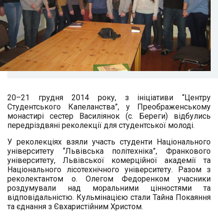
20–21 грудня 2014 року, з ініціативи “Центру
Студентського Капеланства”, у Преображенському
монастирі сестер Василіянок (с. Береги) відбулись
передріздвяні реколекції для студентської молоді.
У реколекціях взяли участь студенти Національного
університету “Львівська політехніка”, Франкового
університету, Львівської комерційної академії та
Національного лісотехнічного університету. Разом з
реколектантом о. Олегом Федоренком учасники
роздумували над моральними цінностями та
відповідальністю. Кульмінацією стали Тайна Покаяння
та єднання з Євхаристійним Христом.