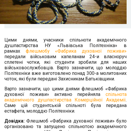
Цими днями, учасники спільноти академічного
душпастирства НУ «Львівська Політехніка» в
рамках
флешмобу «Фабрика духовної поживи»
передали військовим капеланам 24-и власноруч
сплетені чотки, які студенти зробили для наших
військовослужбовців. Варто зазначити, що молоддю
Політехніки вже виготовлено понад 300-а молитовних
чоток, які були передані Захисникам Батьківщини.
Варто зазначити, що цими днями флешмоб «Фабрика
духовної поживи» активно перейняла
спільнота
академічного душпастирства Комерційної Академії
.
Саме цій студентській спільноті була передана
естафета, молоддю Політехніки.
Довідка:
Флешмоб «Фабрика духовної поживи» було
організовано та запущено спільнотою академічного