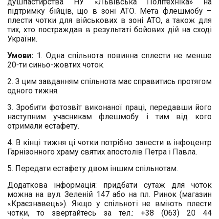
душпастирства НУ «Львівська Політехніка» на
підтримку бійців, що в зоні АТО. Мета флешмобу –
плести чотки для військових в зоні АТО, а також для
тих, хто постраждав в результаті бойових дій на сході
України.
Умови:
1. Одна спільнота повинна сплести не менше
20-ти синьо-жовтих чоток.
2. З цим завданням спільнота має справитись протягом
одного тижня.
3. Зробити фотозвіт виконаної праці, передавши його
наступним учасникам флешмобу і тим від кого
отримали естафету.
4. В кінці тижня ці чотки потрібно занести в інфоцентр
Гарнізонного храму святих апостолів Петра і Павла.
5. Передати естафету двом іншим спільнотам.
Додаткова інформація: придбати сутаж для чоток
можна на вул. Зеленій 147 або на пл. Ринок (магазин
«Краєзнавець»). Якщо у спільноті не вміють плести
чотки, то звертайтесь за тел.: +38 (063) 20 44