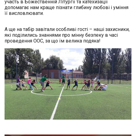
участь в Божественній Літургії та катехизації
допомагає нам краще пізнати глибину любові і уміння
її висловлювати.
А ще на табір завітали особливі гості – наші захисники,
які поділились знаннями про мінну безпеку в часі
проведення ООС, за що їм велика подяка!