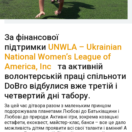
За фінансової
підтримки
UNWLA – Ukrainian
National Women’s League of
America, Inc
та активній
волонтерській праці спільноти
DoBro відбулися вже третій і
четвертий дні та
бору.
За цей час дітвора разом з маленьким принцом
подорожувала планетами Любові до Батьківщини і
Любові до природи. Активні ігри, зокрема козацькі
естафети, екоквест, майстер-клас, банси – все це дало
можливість дітям проявити всі свої таланти і вміння! А