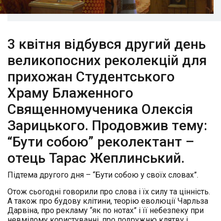
3 квітня відбувся другий день
великопосних реколекцій для
прихожан Студентського
Храму Блаженного
Священномученика Олексія
Зарицького. Продовжив тeму:
“Бути собою” реколектант –
отець Тарас Жеплинський.
Підтема другого дня – “Бути собою у своїх словах”.
Отож сьогодні говорили про слова і їх силу та цінність.
А також про будову клітини, теорію еволюції Чарльза
Дарвіна, про рекламу “як по нотах” і її небезпеку при
невмілому користуванні, про подружню клятву і