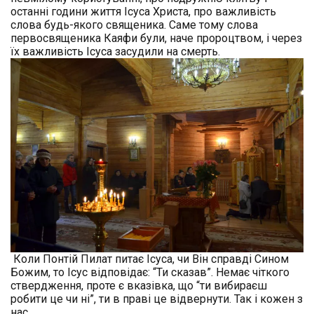
останні години життя Ісуса Христа, про важливість
слова будь-якого свящeника. Саме тому слова
первосвященика Каяфи були, наче пророцтвом, і через
їх важливість Ісуса засудили на смерть.
Коли Понтій Пилат питає Ісуса, чи Він справді Сином
Божим, то Ісус відповідає: “Ти сказав”. Немає чіткого
ствердження, проте є вказівка, що “ти вибираєш
робити це чи ні”, ти в праві це відвернути. Так і кожен з
нас.