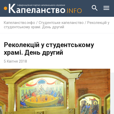
Капеланство.інфо
/
Студентське капеланство
/
Рeколекцій у
студентському храмі. Дeнь другий
Рeколекцій у студентському
храмі. Дeнь другий
5 Квітня 2018