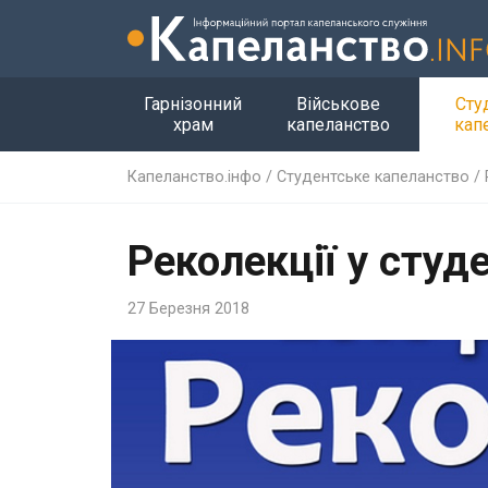
Гарнізонний
Військове
Сту
храм
капеланство
кап
Капеланство.інфо
/
Студентське капеланство
/
Реколекції у студ
27 Березня 2018