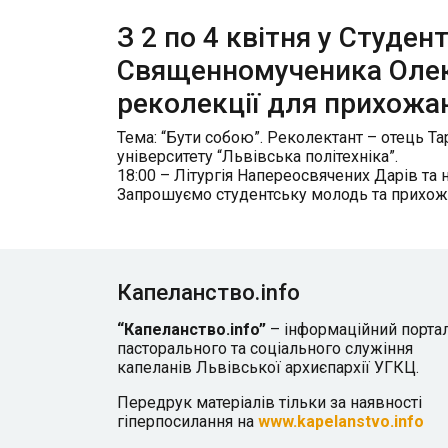
З 2 по 4 квітня у Студе
Священномученика Олек
реколекції для прихожа
Тема: “Бути собою”. Реколектант – отець Т
університету “Львівська політехніка”.
18:00 – Літургія Напереосвячених Дарів та 
Запрошуємо студентську молодь та прихожа
Капеланство.info
“Капеланство.info”
– інформаційний порта
пасторального та соціального служіння
капеланів Львівської архиєпархії УГКЦ.
Передрук матеріалів тільки за наявності
гіперпосилання на
www.kapelanstvo.info