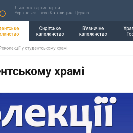
Львівська архиєпархія
Українська Греко-Католицька Церква
дентське
Сирітське
В’язничне
Хра
еланство
капеланство
капеланство
Го
Реколекції у студентському храмі
ентському храмі