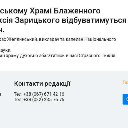
нтському Храмі Блаженного
сія Зарицького відбуватимуться
н.
арас Жеплинський, викладач та капелан Національного
науки.
н храму духовно збагатитись в часі Страсного Тижня
Контакти редакції
По
л
Тел: +38 (067) 671 42 16
Тел: +38 (032) 235 76 76