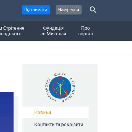
Підтримати
Намірення
м Стрітення
Фундація
Про
споднього
св.Миколая
портал
Новини
Контакти та реквізити