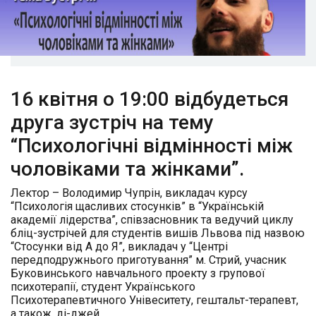
16 квітня о 19:00 відбудеться
друга зустріч на тему
“Психологічні відмінності між
чоловіками та жінками”.
Лектор – Володимир Чупрін, викладач курсу
“Психологія щасливих стосунків” в “Українській
академії лідерства”, співзасновник та ведучий циклу
бліц-зустрічей для студентів вишів Львова під назвою
“Стосунки від А до Я”, викладач у “Центрі
передподружнього приготування” м. Стрий, учасник
Буковинського навчального проекту з групової
психотерапії, студент Українського
Психотерапевтичного Унівеситету, гештальт-терапевт,
а також, ді-джей.