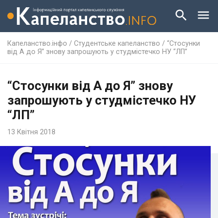
Капеланство.інфо
/
Студентське капеланство
/
“Стосунки
від А до Я” знову запрошують у студмістечко НУ “ЛП”
“Стосунки від А до Я” знову
запрошують у студмістечко НУ
“ЛП”
13 Квітня 2018