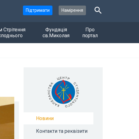
Підтримати
Намірення
м Стрітення
Фундація
Про
споднього
св.Миколая
портал
Новини
Контакти та реквізити