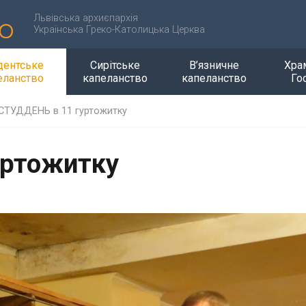
Львівська архиєпархія
Українська Греко-Католицька Церква
дентське
Сирітське
В’язничне
Хра
еланство
капеланство
капеланство
Го
СТУДДЕНЬ в 11 гуртожитку
уртожитку