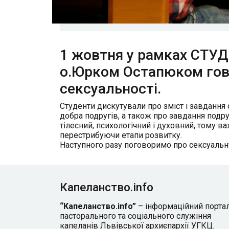
1 жовтня у рамках СТУ
о.Юрком Остапюком гов
сексуальності.
Студенти дискутували про зміст і завдання
добра подругів, а також про завдання подру
тілесний, психологічний і духовний, тому 
перестрибуючи етапи розвитку.
Наступного разу поговоримо про сексуальн
Капеланство.info
“Капеланство.info”
– інформаційний порта
пасторального та соціального служіння
капеланів Львівської архиєпархії УГКЦ.