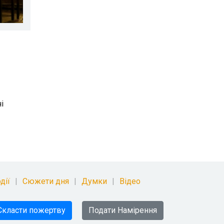
і
дії
Сюжети дня
Думки
Відео
Скласти пожертву
Подати Намірення