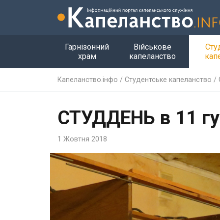
Гарнізонний
Військове
Сту
храм
капеланство
кап
Капеланство.інфо
/
Студентське капеланство
/
СТУДДЕНЬ в 11 г
1 Жовтня 2018