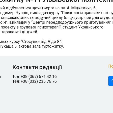
 відбувається щочетверга на пл. А. Міцкевича, 5.
одимир Чупрін, викладач курсу “Психологія щасливих стосу
ж співзасновник та ведучий циклу бліц-зустрічей для студен
о Я”, викладач у “Центрі передподружнього приготування” 
проекту з групової психотерапії, студент Українського
-терапевт і ді-джей.
ках курсу “Стосунки від А до Я”.
Лукаша 5, актова зала гуртожитку.
Контакти редакції
По
л
Тел: +38 (067) 671 42 16
Тел: +38 (032) 235 76 76