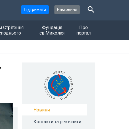
Підтримати
Намірення
м Стрітення
Фундація
Про
споднього
св.Миколая
портал
у
Новини
Контакти та реквізити