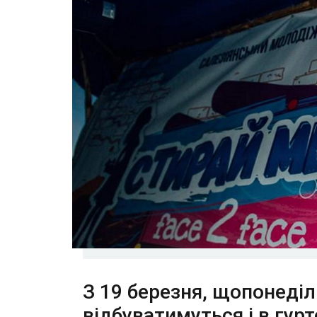
З 19 березня, щопонеділ
відбуватимуться і в гур