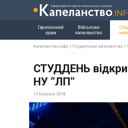
Гарнізонний
Військове
Сту
храм
капеланство
кап
Капеланство.інфо
/
Студентське капеланство
/
СТУДДЕНЬ відкрив
НУ “ЛП”
15 Березня 2018