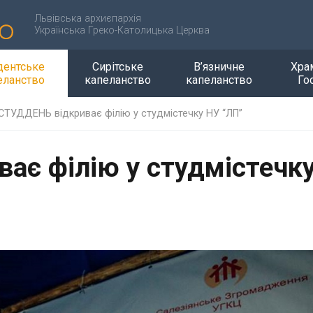
Львівська архиєпархія
Українська Греко-Католицька Церква
дентське
Сирітське
В’язничне
Хра
еланство
капеланство
капеланство
Го
СТУДДЕНЬ відкриває філію у студмістечку НУ “ЛП”
ає філію у студмістечк