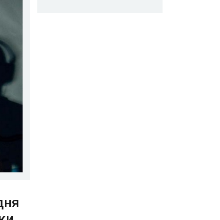
дня
ки.