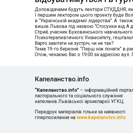
Доповідачами будуть лектори СТУДДНЯ, який
І першим лектором цього проекту буде Вол
в “Українській академії лідерства”. А тако
вишів Львова під назвою “Стосунки від А д
Стрий, учасник Буковинського навчального 
Психотерапевтичного Унівеситету, гештальт
Варто завітати на зустріч, чи не так?
Тема 19-го березня: “Перш ніж почати” в рам
Отож, чекаємо Вас о 19:00 за адресою вул. 
Капеланство.info
“Капеланство.info”
– інформаційний порта
пасторального та соціального служіння
капеланів Львівської архиєпархії УГКЦ.
Передрук матеріалів тільки за наявності
гіперпосилання на
www.kapelanstvo.info