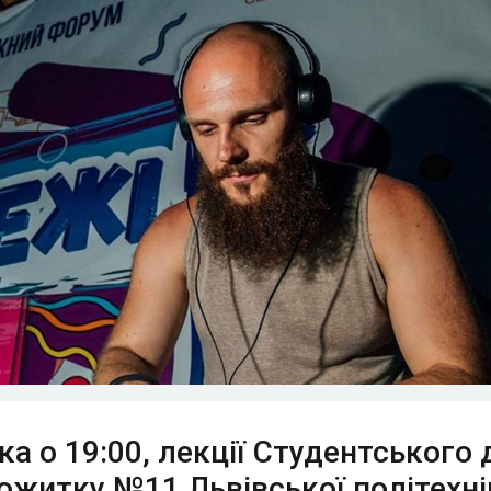
ка о 19:00, лекції Студентського 
тожитку №11 Львівської політехні