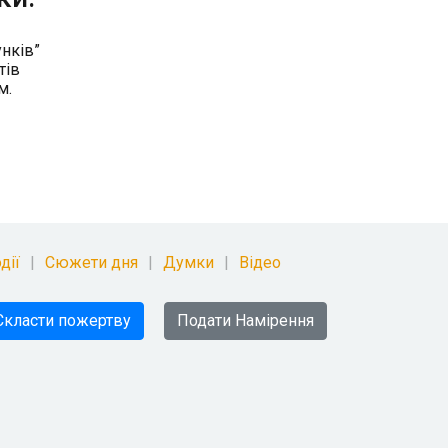
нків”
тів
м.
дії
Сюжети дня
Думки
Відео
Скласти пожертву
Подати Намірення