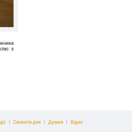
ченика
клас з
дії
Сюжети дня
Думки
Відео