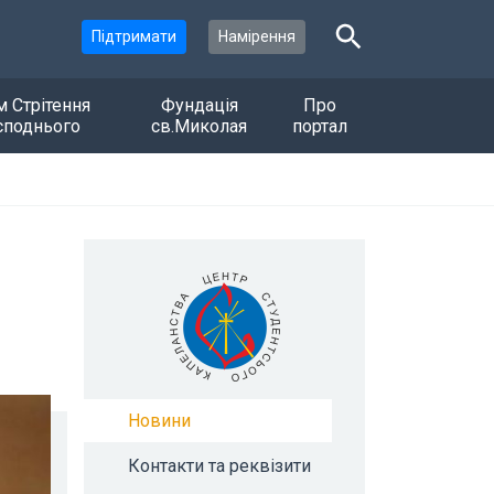
Підтримати
Намірення
м Стрітення
Фундація
Про
споднього
св.Миколая
портал
Новини
Контакти та реквізити