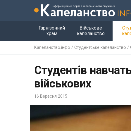
Гарнізонний
Військове
Сту
храм
капеланство
кап
Капеланство.інфо
/
Студентське капеланство
/
Студентів навчать
військових
16 Вересня 2015