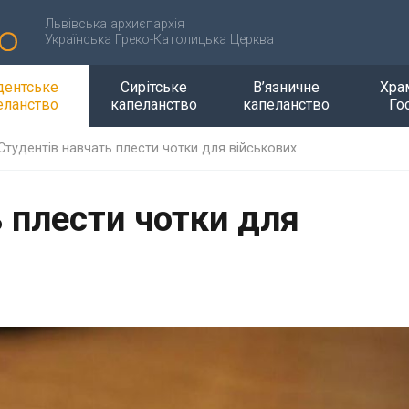
Львівська архиєпархія
Українська Греко-Католицька Церква
дентське
Сирітське
В’язничне
Хра
еланство
капеланство
капеланство
Го
Студентів навчать плести чотки для військових
 плести чотки для