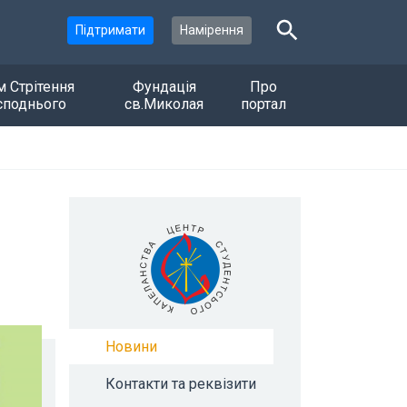
Підтримати
Намірення
м Стрітення
Фундація
Про
споднього
св.Миколая
портал
Новини
Контакти та реквізити