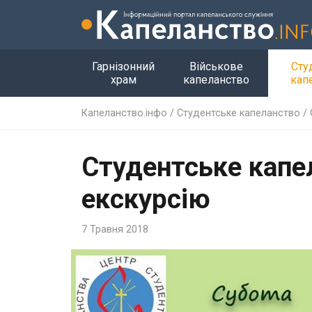
Гарнізонний
Військове
Сту
храм
капеланство
кап
Капеланство.інфо
/
Студентське капеланство
/
Студентське капе
екскурсію
7 Травня 2018