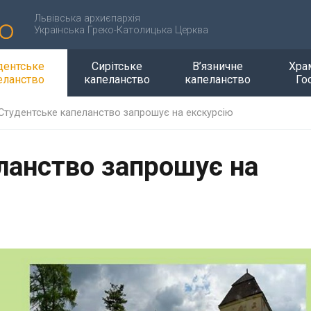
Львівська архиєпархія
Українська Греко-Католицька Церква
дентське
Сирітське
В’язничне
Хра
еланство
капеланство
капеланство
Го
Студентське капеланство запрошує на екскурсію
ланство запрошує на