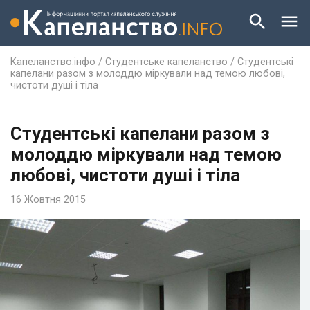
Капеланство.інфо
/
Студентське капеланство
/
Студентські
капелани разом з молоддю міркували над темою любові,
чистоти душі і тіла
Студентські капелани разом з
молоддю міркували над темою
любові, чистоти душі і тіла
16 Жовтня 2015