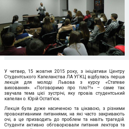
У четвер, 15 жовтня 2015 року, з ініціативи Центру
Студентського Капеланства ЛА УГКЦ відбулась перша
лекція для молоді Львова з курсу «Статеве
виховання». «Поговоримо про тіло?!» – саме так
звучала тема цієї зустрічі, яку провів студентський
капелан о. Юрій Остап
’
юк.
Лекція була дуже насиченою та цікавою, з різними
провокативними питаннями, на які часто закривають
очі, а це призводить до проблем та навіть трагедій.
Студенти активно обговорювали питання лектора та