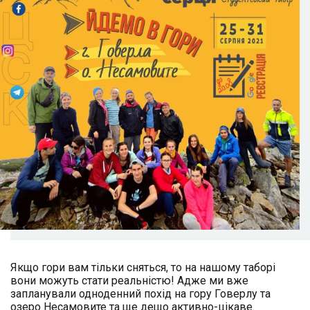
Якщо гори вам тільки сняться, то на нашому таборі
вони можуть стати реальністю! Адже ми вже
запланували одноденний похід на гору Говерлу та
озеро Несамовите та ще дещо активно-цікаве.