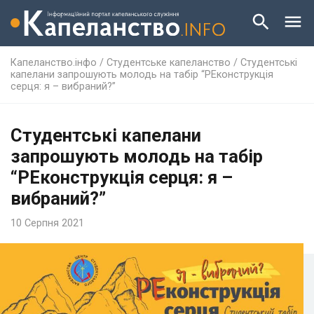
Капеланство.інфо
/
Студентське капеланство
/
Студентські
капелани запрошують молодь на табір “РЕконструкція
серця: я – вибраний?”
Студентські капелани
запрошують молодь на табір
“РЕконструкція серця: я –
вибраний?”
10 Серпня 2021