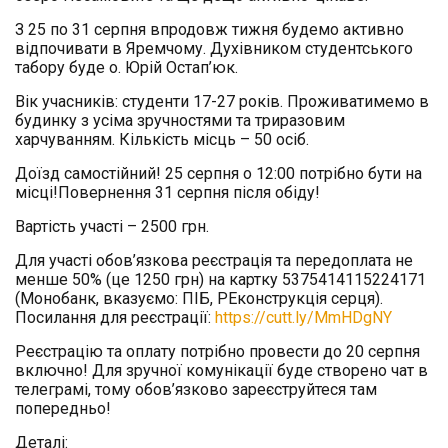
З 25 по 31 серпня впродовж тижня будемо активно
відпочивати в Яремчому. Духівником студентського
табору буде о. Юрій Остап’юк.
Вік учасників: студенти 17-27 років. Проживатимемо в
будинку з усіма зручностями та триразовим
харчуванням. Кількість місць – 50 осіб.
Доїзд самостійний! 25 серпня о 12:00 потрібно бути на
місці!Повернення 31 серпня після обіду!
Вартість участі – 2500 грн.
Для участі обов’язкова реєстрація та передоплата не
менше 50% (це 1250 грн) на картку 5375414115224171
(Монобанк, вказуємо: ПІБ, РЕконструкція серця).
Посилання для реєстрації:
https://cutt.ly/MmHDgNY
Реєстрацію та оплату потрібно провести до 20 серпня
включно! Для зручної комунікації буде створено чат в
телеграмі, тому обов’язково зареєструйтеся там
попередньо!
Деталі: