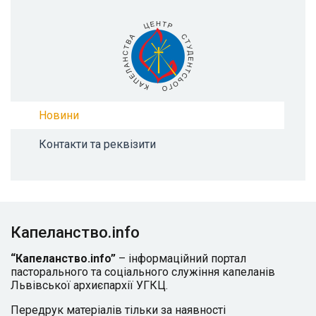
Новини
Контакти та реквізити
Капеланство.info
“Капеланство.info”
– інформаційний портал
пасторального та соціального служіння капеланів
Львівської архиєпархії УГКЦ.
Передрук матеріалів тільки за наявності