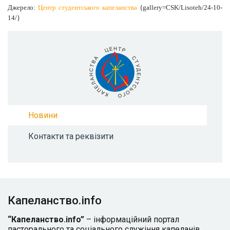
Джерело:
Центр студентського капеланства
{gallery=CSK/Lisoteh/24-10-
14/}
Новини
Контакти та реквізити
Капеланство.info
“Капеланство.info”
– інформаційний портал
пасторального та соціального служіння капеланів