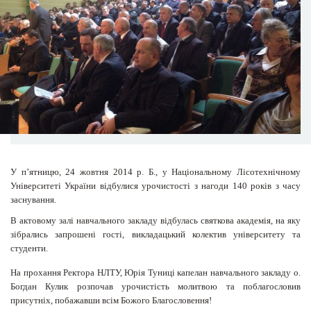
У п’ятницю, 24 жовтня 2014 р. Б., у Національному Лісотехнічному
Університеті України відбулися урочистості з нагоди 140 років з часу
заснування.
В актовому залі навчального закладу відбулась святкова академія, на яку
зібрались запрошені гості, викладацький колектив університету та
студенти.
На прохання Ректора НЛТУ, Юрія Туниці капелан навчального закладу о.
Богдан Кулик розпочав урочистість молитвою та поблагословив
присутніх, побажавши всім Божого Благословення!