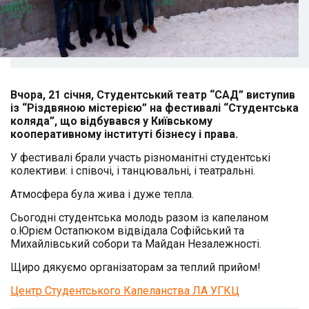
Вчора, 21 січня, Студентський театр “САД” виступив
із “Різдвяною містерією” на фестивалі “Студентська
коляда”, що відбувався у Київському
кооперативному інституті бізнесу і права.
У фестивалі брали участь різноманітні студентські
колективи: і співочі, і танцювальні, і театральні.
Атмосфера була жива і дуже тепла.
Сьогодні студентська молодь разом із капеланом
о.Юрієм Остапюком відвідала Софійський та
Михайлівський собори та Майдан Незалежності.
Щиро дякуємо організаторам за теплий прийом!
Центр Студентського Капеланства ЛА УГКЦ