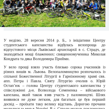
У неділю, 28 вересня 2014 р. Б., з ініціативи Центру
студентського капеланства відбулась велопроща до
відпустового місця Львівської архиєпархії в с. Страдч, де
знаходяться мощі блаженних: священномученика Миколая
Кондрата та дяка Володимира Прийми.
У вело прощі взяло участь близько сорока учасників із
різних вишів м. Львова. Велопаломництво розпочалось із
спільної Божественної Літургії в Гарнізонному храмі свв.
апп. Петра і Павла. Святу Літургію очолив о. Юрій
Остап’юк – голова Центру студентського капеланства у
співслужінні д-н. Всеволода Семененка – військового
капелана, який також взяв участь у паломництві. Шлях
виявився не дуже легким, для багатьох це був перший
досвід – проїхати таку велику відстань. Дорогою прочани
молилися за мир в Україні. В с. Страдч молодь поклонились