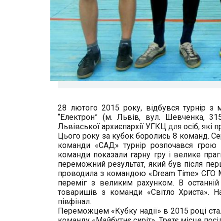
28 лютого 2015 року, відбувся турнір з м
“Електрон” (м. Львів, вул. Шевченка, 3
Львівської архиєпархії УГКЦ для осіб, які
Цього року за кубок боролись 8 команд. С
команди «САД» турнір розпочався грою п
команди показали гарну гру і велике пра
переможний результат, який був після пер
проводила з командою «Dream Time» СГО М
переміг з великим рахунком. В останній
товаришів з команди «Світло Христа». Н
півфінал.
Переможцем «Кубку надії» в 2015 році ста
команду «Майбутнє сиріт». Третє місце посі