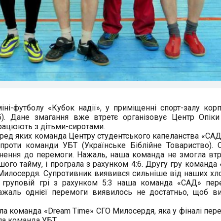
іні-футболу «Кубок надії», у приміщенні спорт-залу корп
15). Дане змагання вже втретє організовує Центр Опіки
 працюють з дітьми-сиротами.
еред яких команда Центру студентського капеланства «САД
роти команди УБТ (Українське Біблійне Товариство). 
гнення до перемоги. Нажаль, наша команда не змогла вт
шого тайму, і програла з рахунком 4:6. Другу гру команда
илосердя. Супротивник виявився сильніше від наших хло
 груповій грі з рахунком 5:3 наша команда «САД» пер
ажаль однієї перемоги виявилось не достатньо, щоб в
ла команда «Dream Time» СГО Милосердя, яка у фіналі пер
ла команда УБТ.