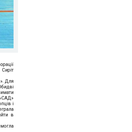
орації
 Сиріт
». Для
Обидві
римати
 «САД»
пців і
еграла
ийти в
емогла