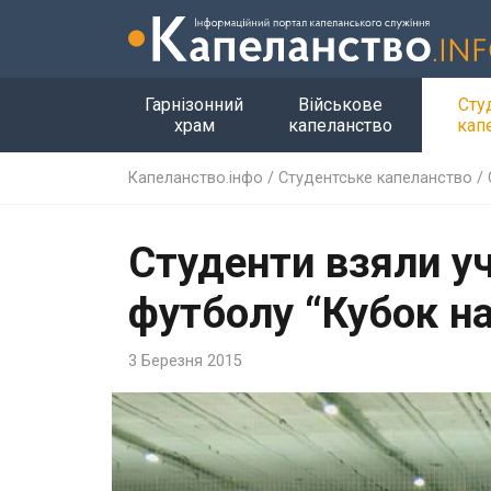
Гарнізонний
Військове
Сту
храм
капеланство
кап
Капеланство.інфо
/
Студентське капеланство
/
Студенти взяли уча
футболу “Кубок на
3 Березня 2015