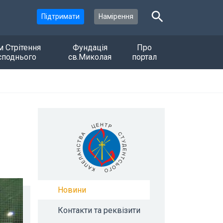
Підтримати
Намірення
м Стрітення
Фундація
Про
споднього
св.Миколая
портал
Новини
Контакти та реквізити