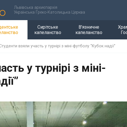
Львівська архиєпархія
Українська Греко-Католицька Церква
дентське
Сирітське
В’язничне
Хра
еланство
капеланство
капеланство
Го
Студенти взяли участь у турнірі з міні-футболу “Кубок надії”
сть у турнірі з міні-
дії”