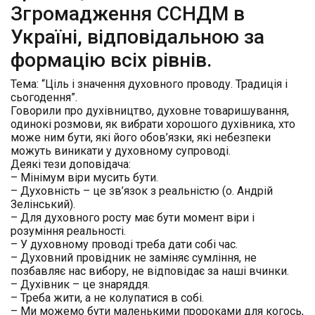
Згромадження ССНДМ в
Україні, відповідальною за
формацію всіх рівнів.
Тема: “Ціль і значення духовного проводу. Традиція і
сьогодення”.
Говорили про духівництво, духовне товаришування,
одинокі розмови, як вибрати хорошого духівника, хто
може ним бути, які його обов’язки, які небезпеки
можуть виникати у духовному супроводі.
Деякі тези доповідача:
– Мінімум віри мусить бути.
– Духовність – це зв’язок з реальністю (о. Андрій
Зелінський).
– Для духовного росту має бути момент віри і
розуміння реальності.
– У духовному проводі треба дати собі час.
– Духовний провідник не заміняє сумління, не
позбавляє нас вибору, не відповідає за наші вчинки.
– Духівник – це знаряддя.
– Треба жити, а не колупатися в собі.
– Ми можемо бути маленькими пророками для когось,