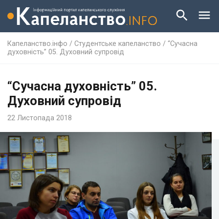
Капеланство.інфо
/
Студентське капеланство
/
“Сучасна
духовність” 05. Духовний супровід
“Сучасна духовність” 05.
Духовний супровід
22 Листопада 2018