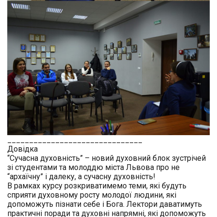
______________________________
_
Довідка
“Сучасна духовність” – новий духовний блок зустрічей
зі студентами та молоддю міста Львова про не
“архаїчну” і далеку, а сучасну духовність!
В рамках курсу розкриватимемо теми, які будуть
сприяти духовному росту молодої людини, які
допоможуть пізнати себе і Бога. Лектори даватимуть
практичні поради та духовні напрямні, які допоможуть