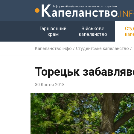
Гарнізонний
Військове
Сту
храм
капеланство
кап
Капеланство.інфо
/
Студентське капеланство
/
Торецьк забавляв
30 Квітня 2018