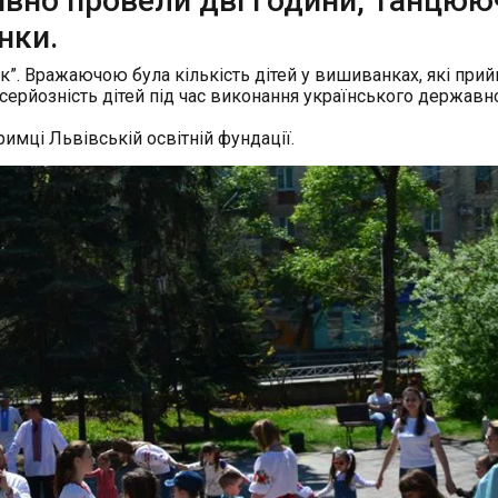
ивно провели дві години, танцюю
нки.
”. Вражаючою була кількість дітей у вишиванках, які при
серйозність дітей під час виконання українського державн
имці Львівській освітній фундації.