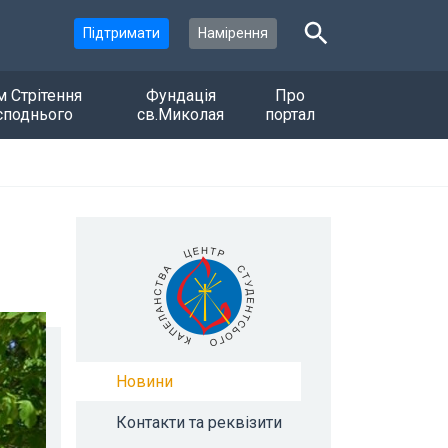
Підтримати
Намірення
м Стрітення
Фундація
Про
споднього
св.Миколая
портал
Новини
Контакти та реквізити