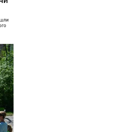
чи
йшли
ого