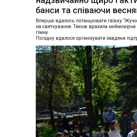
надзвичайно щиро і акт
банси та співаючи весня
Вперше вдалось потанцювати гаївку “Жучок
на святкування. Також вразила неймовірна 
гімну.
Поїздку вдалося організувати завдяки підтр