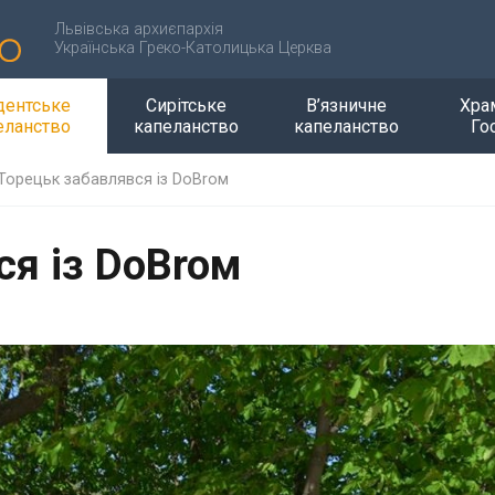
Львівська архиєпархія
Українська Греко-Католицька Церква
дентське
Сирітське
В’язничне
Хра
еланство
капеланство
капеланство
Го
Торецьк забавлявся із DoBroм
ся із DoBroм