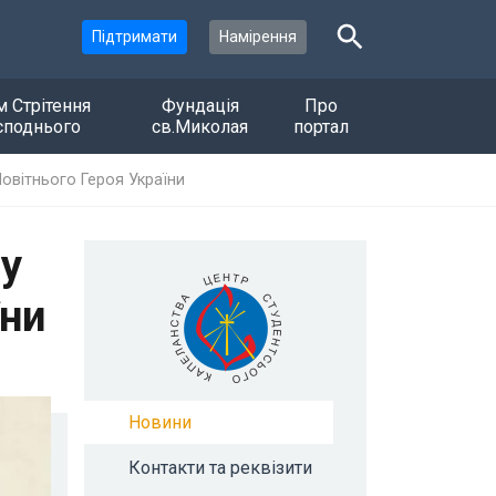
Підтримати
Намірення
м Стрітення
Фундація
Про
споднього
св.Миколая
портал
овітнього Героя України
ну
їни
Новини
Контакти та реквізити