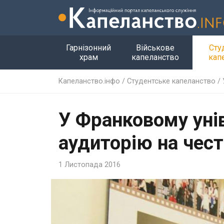
Гарнізонний
Військове
Сту
храм
капеланство
кап
Капеланство.інфо
/
Студентське капеланство
/
У Франковому уні
аудиторію на чест
1 Листопада 2016