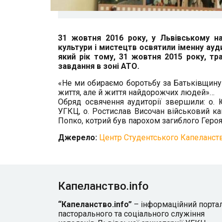
31 жовтня 2016 року, у Львівському на
культури і мистецтв освятили іменну ау
який рік тому, 31 жовтня 2015 року, тр
завдання в зоні АТО.
«Не ми обираємо боротьбу за Батьківщину 
життя, але й життя найдорожчих людей»…
Обряд освячення аудиторії звершили: о.
УГКЦ, о. Ростислав Височан військовий ка
Попко, котрий був парохом загиблого Героя
Джерело:
Центр Студентського Капеланст
Капеланство.info
“Капеланство.info”
– інформаційний порта
пасторального та соціального служіння