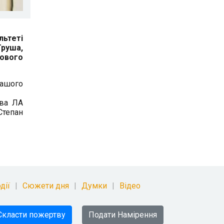
льтеті
Труша,
йового
нашого
тва ЛА
Степан
дії
Сюжети дня
Думки
Відео
Скласти пожертву
Подати Намірення