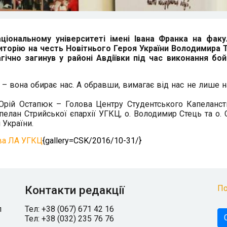
ціональному університеті імені Івана Франка на факу
диторію на честь Новітнього Героя України Володимира 
агічно загинув у районі Авдіївки під час виконання бо
– вона обирає нас. А обравши, вимагає від нас не лише 
 Юрій Остапюк – Голова Центру Студентського Капеланс
пелан Стрийської єпархії УГКЦ, о. Володимир Стець та о. 
 України.
ва ЛА УГКЦ
{gallery=CSK/2016/10-31/}
Контакти редакції
По
л
Тел: +38 (067) 671 42 16
Тел: +38 (032) 235 76 76