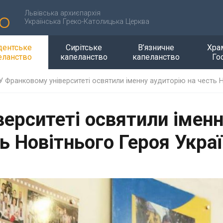
Львівська архиєпархія
Українська Греко-Католицька Церква
дентське
Сирітське
В’язничне
Хра
еланство
капеланство
капеланство
Го
У Франковому університеті освятили іменну аудиторію на честь Н
верситеті освятили імен
ь Новітнього Героя Укра