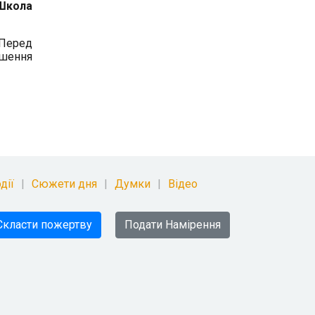
Школа
Перед
ішення
дії
Сюжети дня
Думки
Відео
Скласти пожертву
Подати Намірення