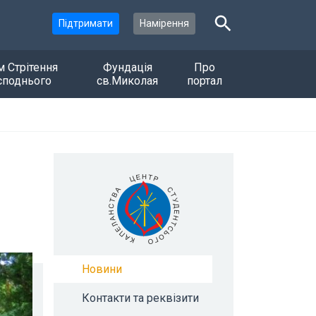
Підтримати
Намірення
м Стрітення
Фундація
Про
споднього
св.Миколая
портал
Новини
Контакти та реквізити