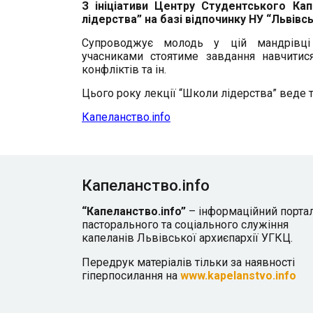
З ініціативи Центру Студентського К
лідерства” на базі відпочинку НУ “Львівсь
Супроводжує молодь у цій мандрівці 
учасниками стоятиме завдання навчитися
конфліктів та ін.
Цього року лекції “Школи лідерства” веде 
Капеланство.info
Капеланство.info
“Капеланство.info”
– інформаційний порта
пасторального та соціального служіння
капеланів Львівської архиєпархії УГКЦ.
Передрук матеріалів тільки за наявності
гіперпосилання на
www.kapelanstvo.info