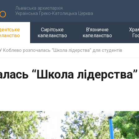
Львівська архиєпархія
Українська Греко-Католицька Церква
дентське
Сирітське
В’язничне
Хра
еланство
капеланство
капеланство
Го
У Коблево розпочалась “Школа лідерства” для студентів
алась “Школа лідерства”