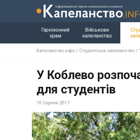
Гарнізонний
Військове
Сту
храм
капеланство
кап
Капеланство.інфо
/
Студентське капеланство
/
У Коблево розпоч
для студентів
10 Серпня 2017