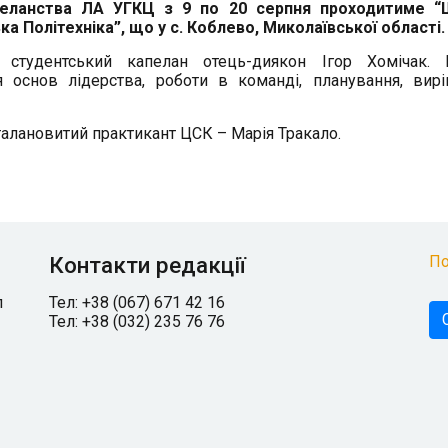
апеланства ЛА УГКЦ з 9 по 20 серпня проходитиме “
ка Політехніка”, що у с. Коблево, Миколаївської області.
студентський капелан отець-диякон Ігор Хомічак. 
 основ лідерства, роботи в команді, планування, вир
талановитий практикант ЦСК – Марія Тракало.
Контакти редакції
По
л
Тел: +38 (067) 671 42 16
Тел: +38 (032) 235 76 76