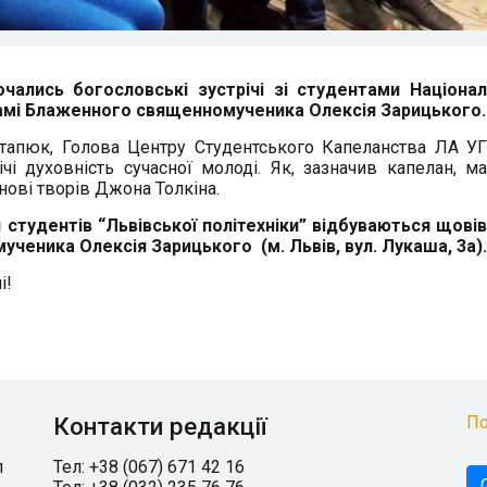
очались богословські зустрічі зі студентами Націона
храмі Блаженного священномученика Олексія Зарицького.
стапюк, Голова Центру Студентського Капеланства ЛА У
чі духовність сучасної молоді. Як, зазначив капелан, ма
нові творів Джона Толкіна.
 студентів “Львівської політехніки” відбуваються щові
ученика Олексія Зарицького (м. Львів, вул. Лукаша, 3а).
і!
Контакти редакції
По
л
Тел: +38 (067) 671 42 16