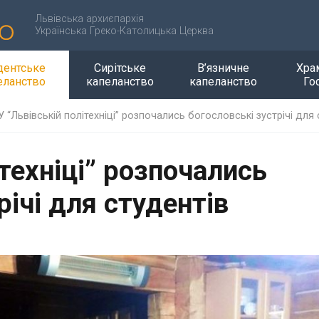
Львівська архиєпархія
Українська Греко-Католицька Церква
дентське
Сирітське
В’язничне
Хра
еланство
капеланство
капеланство
Го
У “Львівській політехніці” розпочались богословські зустрічі для
ітехніці” розпочались
річі для студентів