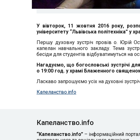
У вівторок, 11 жовтня 2016 року, розп
університету “Львівська політехніка” у 
Першу духовну зустріч провів о. Юрій О
капелан навчального закладу. Тема зустрі
бесіди для студентів відбуватимуться на ос
Нагадуємо, що богословські зустрічі для
о 19:00 год. у храмі Блаженного священом
Ласкаво запрошуємо усіх на духовні зустріч
Капеланство.info
Капеланство.info
“Капеланство.info”
– інформаційний порта