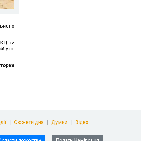
льного
ГКЦ та
йбутні
вторка
дії
Сюжети дня
Думки
Відео
Скласти пожертву
Подати Намірення