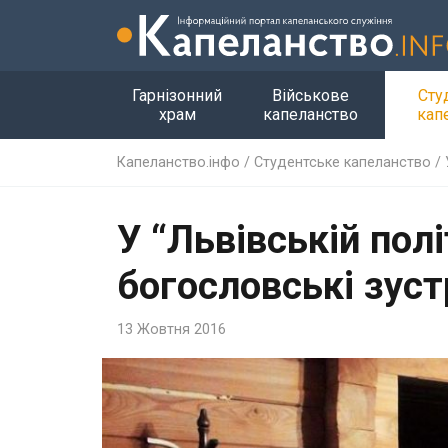
Гарнізонний
Військове
Сту
храм
капеланство
кап
Капеланство.інфо
/
Студентське капеланство
/
У “Львівській пол
богословські зуст
13 Жовтня 2016