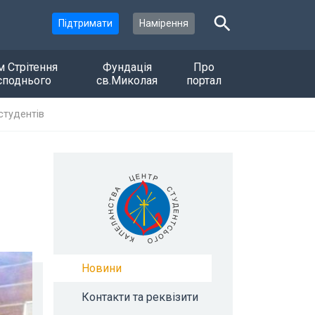
Підтримати
Намірення
м Стрітення
Фундація
Про
споднього
св.Миколая
портал
 студентів
Новини
Контакти та реквізити