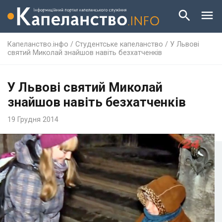
Капеланство.інфо
/
Студентське капеланство
/
У Львові
святий Миколай знайшов навіть безхатченків
У Львові святий Миколай
знайшов навіть безхатченків
19 Грудня 2014