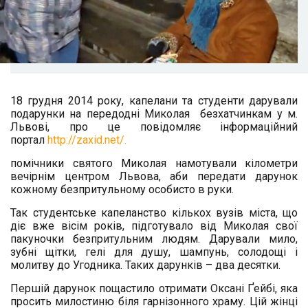
18 грудня 2014 року, капелани та студенти дарували
подарунки на передодні Миколая безхатчинкам у м.
Львові, про це повідомляє інформаційний
портал
http://zaxid.net/
.
помічники святого Миколая намотували кілометри
вечірнім центром Львова, аби передати дарунок
кожному безпритульному особисто в руки.
Так студентське капеланство кількох вузів міста, що
діє вже вісім років, підготувало від Миколая свої
пакуночки безпритульним людям. Дарували мило,
зубні щітки, гелі для душу, шампунь, солодощі і
молитву до Угодника. Таких дарунків – два десятки.
Першій дарунок пощастило отримати Оксані Ґейбі, яка
просить милостиню біля гарнізонного храму. Цій жінці