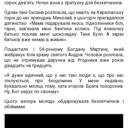
сорок дев’ять. Ночує вона у притулку для безхатченків.
Однак пані Оксана розповіла, що навіть на Кирилівську
торік до неї приходив Миколай, а цьогоріч пригадалося
дитинство: «Мама подарувала якось підколінники білі,
гарні, зав’язала мені бантики колись. Під ялиночку
батько поклав мені шоколадку. Таке було. А зараз
батьків вже немає в живих».
Пощастило і 54-річному Богдану Мартину, який
жебракує біля храму святого Андрія. Чоловік розповів,
що не отримував дарунка від Угодника вже років
двадцять чи тридцять.
«Я дуже вдячний, що у нас такі люди є, що про нас
піклуються, про бездомних. У мене недавно,
буквально місяць тому, хата згоріла. Брата похоронив.
Ну, Бог керує по-своєму».
Цього вечора молодь обдаровувала безхатченків і
обіймами.