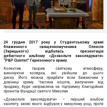
24 грудня 2017 року у
Студентському храмі
блаженного священномученика Олексія
(Зарицького)
відбулась презентація
дебютного альбому «Дозвольте заколядувати»
“
P&P Quintet” Гарнізонного храму.
Колектив творив святкову атмосферу,
виконуючи колядки, які увійшли до цього
диску. Його можна придбати всім бажаючим у
дзвіниці храму. Частина коштів, вилучених від
продажу, буде направлена на підтримку благодійних
проектів Фундації святого Миколая.
«Дозвольте заколядувати» – перший альбом
квінтету, запис якого відбувся у минулому році, проте