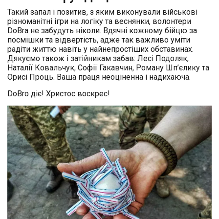
Такий запал і позитив, з яким виконували військові
різноманітні ігри на логіку та веснянки, волонтери
DoBrа не забудуть ніколи. Вдячні кожному бійцю за
посмішки та відвертість, адже так важливо уміти
радіти життю навіть у найнепростіших обставинах.
Дякуємо також і затійникам забав: Лесі Подоляк,
Наталії Ковальчук, Софії Гакавчин, Роману Шп’єлику та
Орисі Проць. Ваша праця неоціненна і надихаюча.
DoBro діє! Христос воскрес!