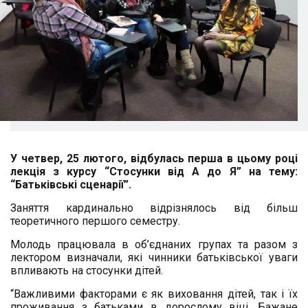
У четвер, 25 лютого, відбулась перша в цьому році
лекція з курсу “Стосунки від А до Я” на тему:
“Батьківські сценарії”.
Заняття кардинально відрізнялось від більш
теоретичного першого семестру.
Молодь працювала в об’єднаних групах та разом з
лектором визначали, які чинники батьківської уваги
впливають на стосунки дітей.
“Важливими факторами є як виховання дітей, так і їх
проживання з батьками в дорослому віці. Бажане