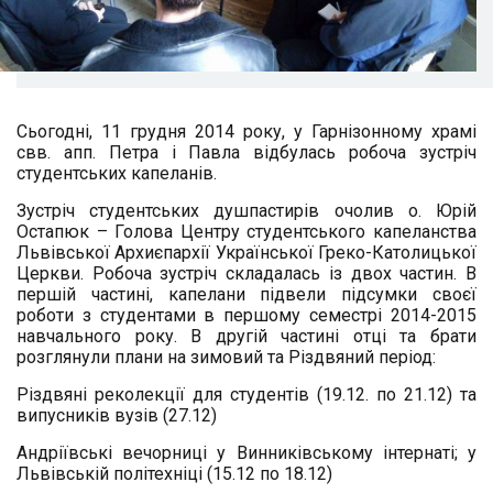
Сьогодні, 11 грудня 2014 року, у Гарнізонному храмі
свв. апп. Петра і Павла відбулась робоча зустріч
студентських капеланів.
Зустріч студентських душпастирів очолив о. Юрій
Остапюк – Голова Центру студентського капеланства
Львівської Архиєпархії Української Греко-Католицької
Церкви. Робоча зустріч складалась із двох частин. В
першій частині, капелани підвели підсумки своєї
роботи з студентами в першому семестрі 2014-2015
навчального року. В другій частині отці та брати
розглянули плани на зимовий та Різдвяний період:
Різдвяні реколекції для студентів (19.12. по 21.12) та
випусників вузів (27.12)
Андріївські вечорниці у Винниківському інтернаті; у
Львівській політехніці (15.12 по 18.12)