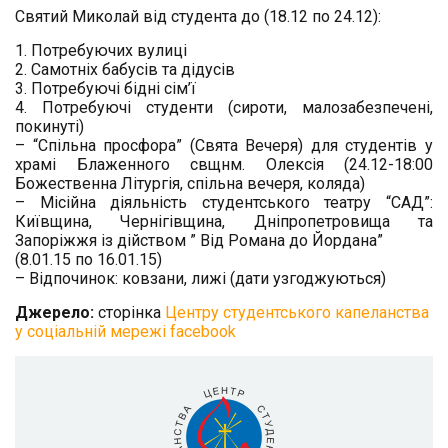
Святий Миколай від студента до (18.12 по 24.12):
1. Потребуючих вулиці
2. Самотніх бабусів та дідусів
3. Потребуючі бідні сім’ї
4. Потребуючі студенти (сироти, малозабезпечені,
покинуті)
– “Спільна просфора” (Свята Вечеря) для студентів у
храмі Блаженного свщнм. Олексія (24.12-18:00
Божественна Літургія, спільна вечеря, коляда)
– Місійна діяльність студентського театру “САД”:
Київщина, Чернігівщина, Дніпропетровища та
Запоріжжя із дійством ” Від Романа до Йордана”
(8.01.15 по 16.01.15)
– Відпочинок: ковзани, лижі (дати узгоджуються)
Джерело:
сторінка
Центру студентського капеланства
у соціальній мережі facebook