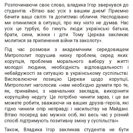
Розпочинаючи своє слово, владика Ігор звернувся до
студентів: «Вітаю вас усіх з вашим днем! Приємно
бачити ваші світлі та допитливі обличчя. Несподівано
ми опинилися в ситуації, про яку ніхто не думав. Нас
усіх це турбує, бо гинуть люди: українські батьки,
брати, сини, жінки і діти. Тому Церква закликає
молитися за припинення війни та заколоту».
Під час розмови з академічним середовищем
Митрополит порушив низку проблем, серед яких:
корупція, проблема морального вибору у житті
молодої людини, необхідність відповідальності і
небайдужості за ситуацію в українському суспільстві.
Висловлюючи позицію Церкви щодо корупції,
Митрополит наголосив: «нам необхідно думати про те,
як, принаймні, з навчальних закладів, викорінити
корупційну недугу. Це потрібно чинити зараз, і це ви
можете робити, зважаючи на ваших друзів-героїв, які
гідно чинили опір неправді і насильству на Майдані.
Вітаю посеред вас мужніх осіб, які весь час у різний
спосіб підтримують позитивну зміну у суспільстві».
Також, Владика Ігор закликав студентів не бути