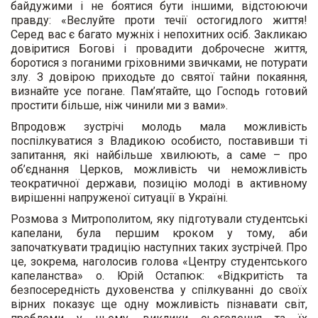
байдужими і не боятися бути іншими, відстоюючи
правду: «Веслуйте проти течії остогидлого життя!
Серед вас є багато мужніх і непохитних осіб. Закликаю
довіритися Богові і провадити доброчесне життя,
боротися з поганими гріховними звичками, не потурати
злу. З довірою приходьте до святої тайни покаяння,
визнайте усе погане. Пам’ятайте, що Господь готовий
простити більше, ніж чинили ми з вами».
Впродовж зустрічі молодь мала можливість
поспілкуватися з Владикою особисто, поставивши ті
запитання, які найбільше хвилюють, а саме – про
об’єднання Церков, можливість чи неможливість
теократичної держави, позицію молоді в активному
вирішенні напруженої ситуації в Україні.
Розмова з Митрополитом, яку підготували студентські
капелани, була першим кроком у тому, аби
започаткувати традицію наступних таких зустрічей. Про
це, зокрема, наголосив голова «Центру студентського
капеланства» о. Юрій Остапюк: «Відкритість та
безпосередність духовенства у спілкуванні до своїх
вірних показує ще одну можливість пізнавати світ,