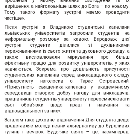
проблеми у ньому, виклики сьогодення та їх
вирішення, а найголовніше шлях до Бога – по новому.
Тому такого формату зустрічі маємо проводити
частіше».
Після зустрічі з Владикою студентські капелани
львівських університетів запросили студентів на
неформальну розмову за кавою. Впродовж цієї
зустрічі студенти ділилися зі духівниками
переживаннями із свого життя та духовного досвіду; а
також висловлювали міркування про більш
ефективну працю для розвитку університетів, у яких
навчаються. Зокрема, про доцільність присутності
студентських капеланів серед викладацького складу
університету наголосив о. Тарас Островський:
«Присутність священика-капелана у академічному
середовищі створює добру нагоду для викладачів,
працівників і студентів університету переосмислювати
свої обов’язки щодо праці і навчання та
відповідальності за них».
Загалом таке духовне відзначення Дня студента дещо
представляє молоді певну альтернативу до бурхливих
гулянь і вечірок. Будь-яке свято – це, насамперед,