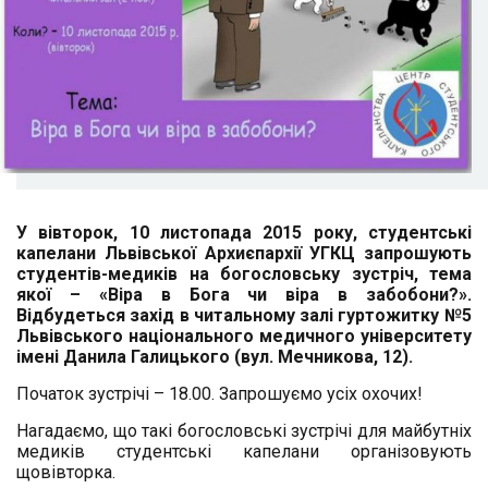
У вівторок,
10
листопада 2015 року,
студентські
капелани Львівської Архиєпархії УГКЦ запрошують
студентів-медиків на богословську зустріч, тема
якої –
«Віра в Бога чи віра в забобони?».
Відбудеться захід
в
читальному залі
гуртожитк
у
№5
Львівського національного медичного університету
імені Данила Галицького
(вул. Мечникова, 12).
Початок зустрічі – 18.00. Запрошуємо усіх охочих!
Нагадаємо, що такі богословські зустрічі для майбутніх
медиків студентські капелани організовують
щовівторка.