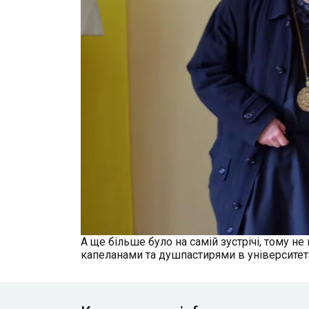
А ще більше було на самій зустрічі, тому 
капеланами та душпастирями в університета