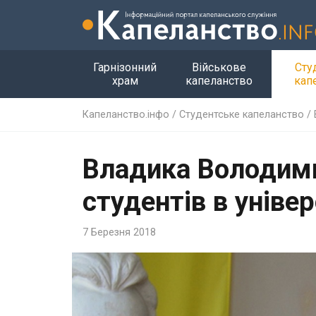
Гарнізонний
Військове
Сту
храм
капеланство
кап
Капеланство.інфо
/
Студентське капеланство
/
Владика Володими
студентів в уніве
7 Березня 2018