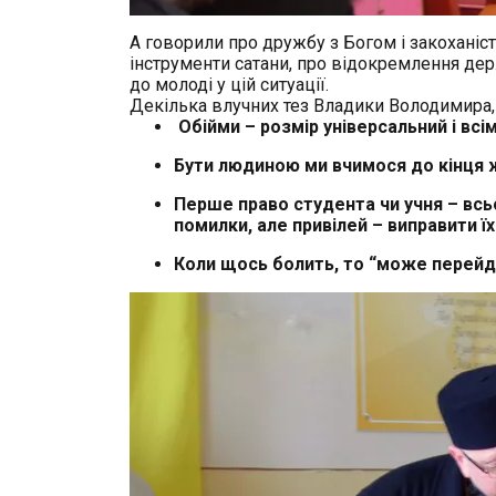
А говорили про дружбу з Богом і закоханіст
інструменти сатани, про відокремлення держ
до молоді у цій ситуації.
Декілька влучних тез Владики Володимира, 
Обійми – розмір універсальний і всі
Бути людиною ми вчимося до кінця 
Перше право студента чи учня – всь
помилки, але привілей – виправити їх
Коли щось болить, то “може перейде”