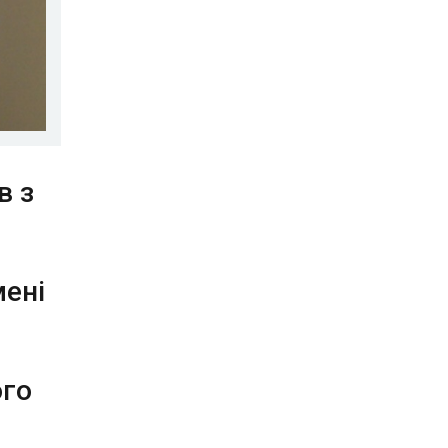
в з
мені
ого