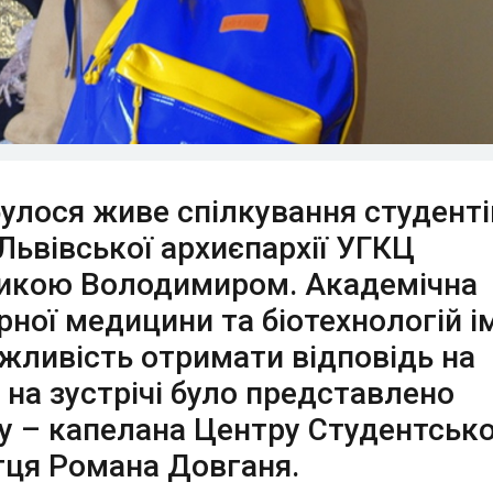
булося живе спілкування студенті
ьвівської архиєпархії УГКЦ
икою Володимиром. Академічна
ної медицини та біотехнологій і
жливість отримати відповідь на
 на зустрічі було представлено
у – капелана Центру Студентськ
тця Романа Довганя.