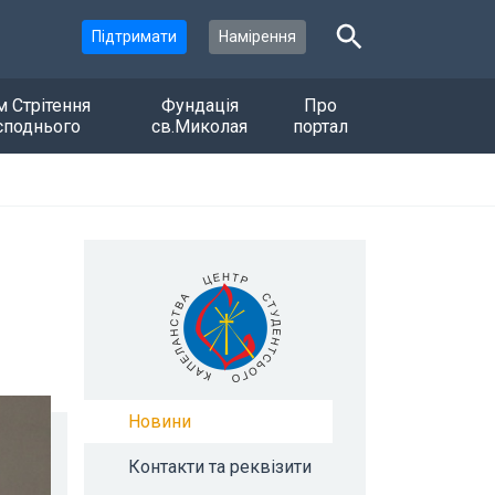
Підтримати
Намірення
м Стрітення
Фундація
Про
споднього
св.Миколая
портал
Новини
Контакти та реквізити