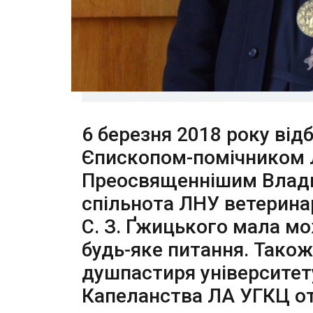
​6 березня 2018 року від
Єпископом-помічником Л
Преосвященнішим Влад
спільнота
ЛНУ ветеринар
С. З. Ґжицького
мала мо
будь-яке питання. Також
душпастиря університет
Капеланства ЛА УГКЦ о