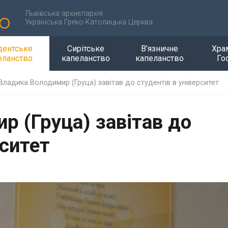
Львівська архиєпархія
Українська Греко-Католицька Церква
дентське
Сирітське
В’язничне
Хра
еланство
капеланство
капеланство
Го
Владика Володимир (Груца) завітав до студентів в університет
р (Груца) завітав до
рситет