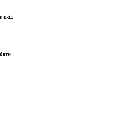
підхід
обити