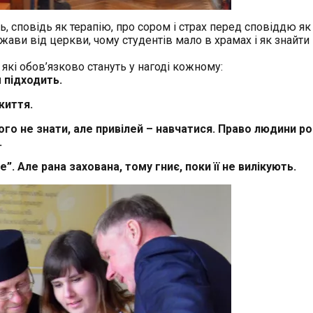
ь, сповідь як терапію, про сором і страх перед сповіддю як
ави від церкви, чому студентів мало в храмах і як знайти 
які обов’язково стануть у нагоді кожному:
м підходить.
життя.
ого не знати, але привілей – навчатися. Право людини р
.
. Але рана захована, тому гниє, поки її не вилікують.