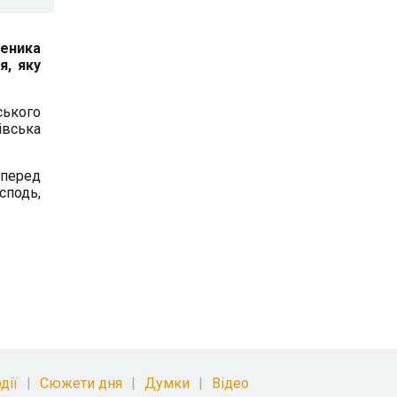
ченика
я, яку
ського
івська
 перед
сподь,
дії
Сюжети дня
Думки
Відео