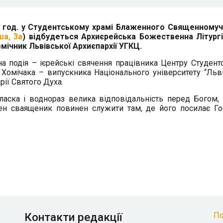
00 год. у Студентському храмі Блаженного Священному
ша, 3а
) відбудеться Архиєрейська Божественна Літургі
ічник Львівської Архиєпархії УГКЦ.
а подія – ієрейські свячення
працівника Центру Студент
 Хомічака
– випускника Національного університету “Льв
рії Святого Духа.
аска і воднораз велика відповідальність перед Богом,
 сваященик повинен служити там, де його посилає Го
Контакти редакції
По