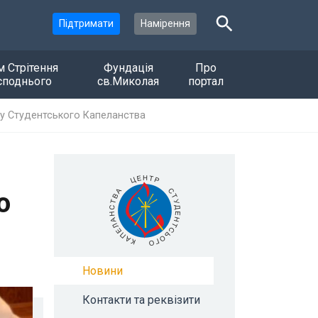
Підтримати
Намірення
м Стрітення
Фундація
Про
споднього
св.Миколая
портал
ру Студентського Капеланства
о
Новини
Контакти та реквізити