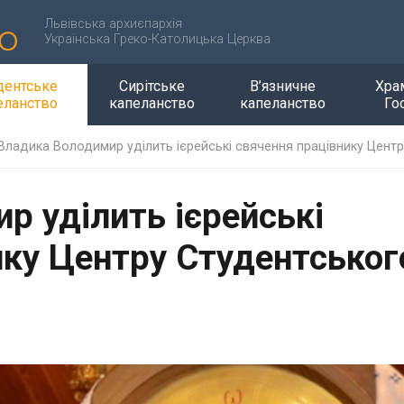
Львівська архиєпархія
Українська Греко-Католицька Церква
дентське
Сирітське
В’язничне
Хра
еланство
капеланство
капеланство
Го
Владика Володимир уділить ієрейські свячення працівнику Цент
р уділить ієрейські
ику Центру Студентськог