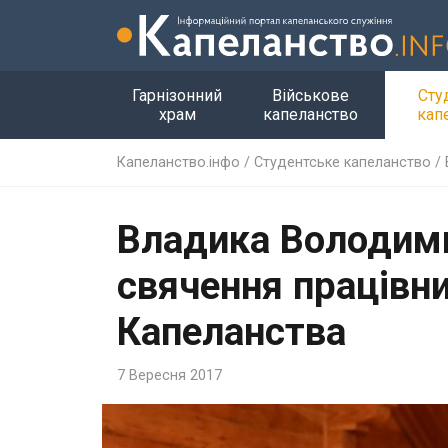
Гарнізонний
Військове
Сту
храм
капеланство
кап
Капеланство.інфо
/
Студентське капеланство
/
Владика Володими
свячення працівн
Капеланства
7 Вересня 2017