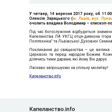
У четвер, 14 вересня 2017 року, об 11.
Олексія Зарицького (
м. Львів, вул. Лука
очолить владика Володимир – єпископ-пом
Під час богослужіння
відбудеться знаменн
Капеланства ЛА УКГЦ отця-диякона Ігора
Політехніка” та Львівської Духовної Семіна
Покликання до священства – це велика л
Церквою та перед народом Божим. Кожен
ділячись тими дарами, які йому Він дарує.
Ласкаво запрошуємо на спільну молитву!
К
апеланство.info
Капеланство.info