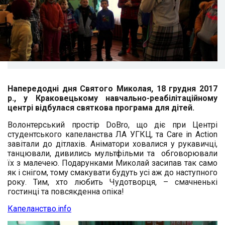
Напередодні дня Святого Миколая, 18 грудня 2017
р., у Краковецькому навчально-реабілітаційному
центрі відбулася святкова програма для дітей.
Волонтерський простір DoBro, що діє при Центрі
студентського капеланства ЛА УГКЦ, та Care in Action
завітали до дітлахів. Аніматори ховалися у рукавичці,
танцювали, дивились мультфільми та обговорювали
їх з малечею. Подарунками Миколай засипав так само
як і снігом, тому смакувати будуть усі аж до наступного
року. Тим, хто любить Чудотворця, – смачненькі
гостинці та повсякденна опіка!
Капеланство.info