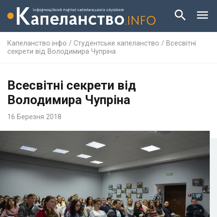
Капеланство.інфо
/
Студентське капеланство
/
Всесвітні
секрети від Володимира Чупріна
Всесвітні секрети від
Володимира Чупріна
16 Березня 2018